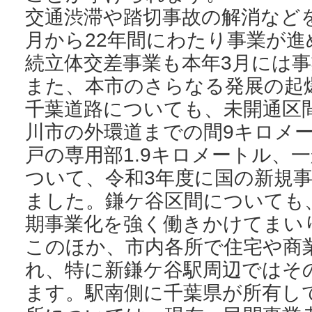
交通渋滞や踏切事故の解消などを
月から22年間にわたり事業が
続立体交差事業も本年3月には
また、本市のさらなる発展の起
千葉道路についても、未開通区
川市の外環道までの間9キロメ
戸の専用部1.9キロメートル、一
ついて、令和3年度に国の新規
ました。鎌ケ谷区間についても
期事業化を強く働きかけてまい
このほか、市内各所で住宅や商
れ、特に新鎌ケ谷駅周辺ではそ
ます。駅南側に千葉県が所有し