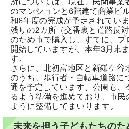
所については、現在、民間事業者
のマンションと6階建て商業ビ
和8年度の完成が予定されてい
残りの2カ所（交番裏と道路反
のため市で購入し、すでに、プ
開始していますが、本年3月末
す。
さらに、北初富地区と新鎌ケ谷
のうち、歩行者・自転車道路に
通を予定しています。公園も、
るよう準備を進めており、市民
ように整備してまいります。
未来を担う子どもたちのた