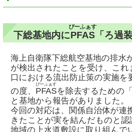
ぴーふぁす
下総基地内に
PFAS
「ろ過
海上自衛隊下総航空基地の排水
が検出されたことを受け、これ
口における流出防止策の実施を
ぴーふぁす
の度、
PFAS
を除去するための
と基地から報告がありました。
今回の対応は、関係自治体が連
きたことが実を結んだものと認
地域の上水道敷設に取り組んで