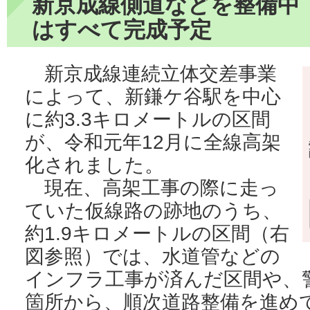
新京成線側道などを整備中
はすべて完成予定
新京成線連続立体交差事業
によって、新鎌ケ谷駅を中心
に約3.3キロメートルの区間
が、令和元年12月に全線高架
化されました。
現在、高架工事の際に走っ
ていた仮線路の跡地のうち、
約1.9キロメートルの区間（右
図参照）では、水道管などの
インフラ工事が済んだ区間や、
箇所から、順次道路整備を進め