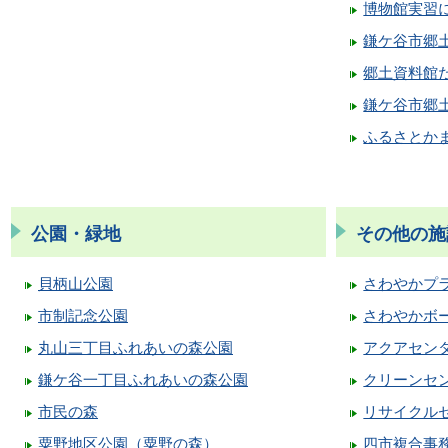
博物館実習
鎌ケ谷市郷
郷土資料館
鎌ケ谷市郷
ふるさとか
公園・緑地
その他の施
貝柄山公園
さわやかプ
市制記念公園
さわやかボ
丸山三丁目ふれあいの森公園
アクアセン
鎌ケ谷一丁目ふれあいの森公園
クリーンセ
市民の森
リサイクル
粟野地区公園（粟野の森）
四市複合事