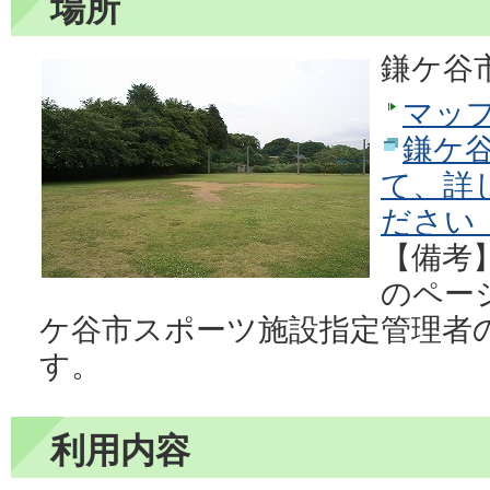
場所
鎌ケ谷市
マッ
鎌ケ
て、詳
ださい
【備考
のペー
ケ谷市スポーツ施設指定管理者
す。
利用内容