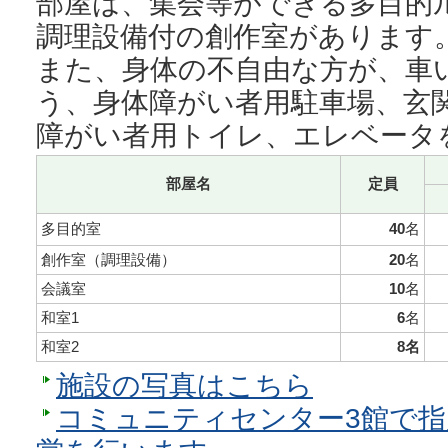
部屋は、集会等ができる多目的
調理設備付の創作室があります
また、身体の不自由な方が、車
う、身体障がい者用駐車場、玄
障がい者用トイレ、エレベータ
部屋名
定員
多目的室
40
名
創作室（調理設備）
20
名
会議室
10
名
和室1
6
名
和室2
8名
施設の写真はこちら
コミュニティセンター3館で指