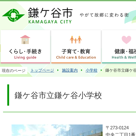
この
トップページ
施設案内
小学校
鎌ケ谷市立鎌ケ
現在のページ
鎌ケ谷市立鎌ケ谷小学校
〒273-0124
中央二丁目1番