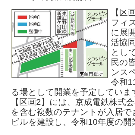
【区画
フィ
に展
活協
とし
民の
ンス
令和1
る場として開業を予定していま
【区画2】には、京成電鉄株式会
を含む複数のテナントが入居で
ビルを建設し、令和10年度の