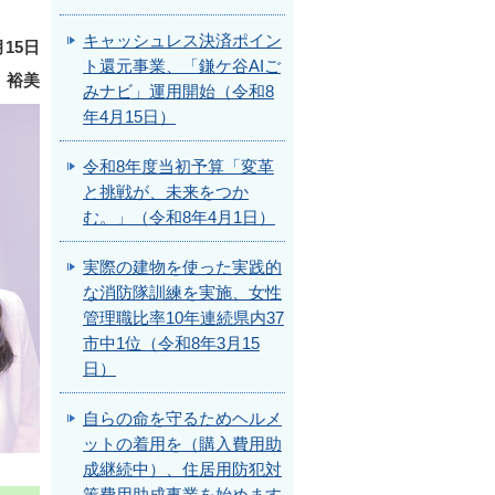
キャッシュレス決済ポイン
月15日
ト還元事業、「鎌ケ谷AIご
 裕美
みナビ」運用開始（令和8
年4月15日）
令和8年度当初予算「変革
と挑戦が、未来をつか
む。」（令和8年4月1日）
実際の建物を使った実践的
な消防隊訓練を実施、女性
管理職比率10年連続県内37
市中1位（令和8年3月15
日）
自らの命を守るためヘルメ
ットの着用を（購入費用助
成継続中）、住居用防犯対