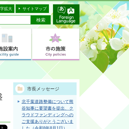
字拡大
サイトマップ
市長メッセージ
盛
北千葉道路整備について熊
谷知事に要望書を提出、ク
ラウドファンディングへの
ご支援ありがとうございま
した（令和8年8月1日）