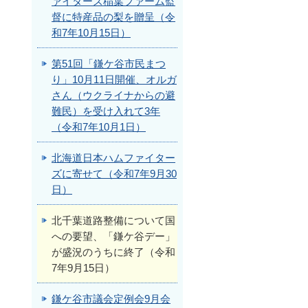
ァイターズ稲葉ファーム監
督に特産品の梨を贈呈（令
和7年10月15日）
第51回「鎌ケ谷市民まつ
り」10月11日開催、オルガ
さん（ウクライナからの避
難民）を受け入れて3年
（令和7年10月1日）
北海道日本ハムファイター
ズに寄せて（令和7年9月30
日）
北千葉道路整備について国
への要望、「鎌ケ谷デー」
が盛況のうちに終了（令和
7年9月15日）
鎌ケ谷市議会定例会9月会