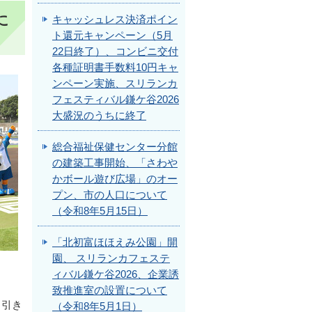
に
キャッシュレス決済ポイン
ト還元キャンペーン（5月
22日終了）、コンビニ交付
各種証明書手数料10円キャ
ンペーン実施、スリランカ
フェスティバル鎌ケ谷2026
大盛況のうちに終了
総合福祉保健センター分館
の建築工事開始、「さわや
かボール遊び広場」のオー
プン、市の人口について
（令和8年5月15日）
「北初富ほほえみ公園」開
園、 スリランカフェステ
ィバル鎌ケ谷2026、企業誘
致推進室の設置について
、引き
（令和8年5月1日）