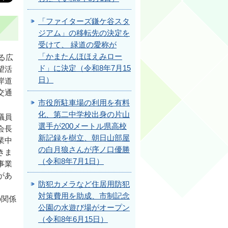
「ファイターズ鎌ケ谷スタ
ジアム」の移転先の決定を
受けて、 緑道の愛称が
「かまたんほほえみロー
る広
ド」に決定（令和8年7月15
望活
日）
岸道
交通
市役所駐車場の利用を有料
化、第二中学校出身の片山
議員
選手が200メートル県高校
会長
新記録を樹立、朝日山部屋
業中
の白月狼さんが序ノ口優勝
きま
（令和8年7月1日）
事業
があ
防犯カメラなど住居用防犯
対策費用を助成、市制記念
の関係
公園の水遊び場がオープン
（令和8年6月15日）