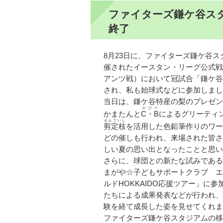
ファイターズ鎌ケ谷ス
終了
8月23日に、ファイターズ鎌ケ谷ス
催されたイースタン・リーグ公式戦
アンツ戦）において冠試合「鎌ケ谷
され、私も始球式などに参加しまし
当日は、鎌ケ谷特産の梨のプレゼン
かびー
かまたんと
C・B
によるグリーティ
せんていし
剪定枝
を活用した色鉛筆作りのワー
どの催しも行われ、来場された皆さ
しい夏の思い出となったことと思い
さらに、球団との新たな試みである
まがや☆子どもサポートクラブ エ
ルドHOKKAIDO応援ツアー」に参
たちによる成果発表などが行われ、
験を経て成長した姿を見せてくれま
ファイターズ鎌ケ谷スタジアムの移