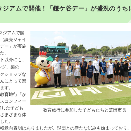
タジアムで開催！「鎌ケ谷デー」が盛況のうち
タジアムで開
（読売ジャイ
デー」が実施
た。
ト以外にも、
ング、梨の
クショップな
んにとって楽
ます。
教育旅行「か
スコンフィー
加した子ども
教育旅行に参加した子どもたちと芝田市長
さまざまな体
した。
転意向表明はありましたが、球団との新たな試みも始まっており