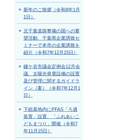
新年のご挨拶（令和8年1月
1日）
北千葉道路整備の国への要
望活動、千葉県企業誘致セ
ミナーで本市の企業誘致を
紹介（令和7年12月15日）
鎌ケ谷市議会定例会12月会
議、太陽光発電設備の設置
及び管理に関するガイドラ
イン（案）（令和7年12月1
日）
下総基地内にPFAS「ろ過
装置」設置、「ふれあいこ
どもまつり」開催（令和7
年11月15日）