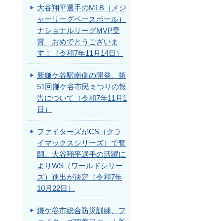
大谷翔平選手のMLB（メジ
ャーリーグベースボール）
ナショナルリーグMVP受
賞 おめでとうございま
す！（令和7年11月14日）
新鎌ケ谷駅南側の開発、第
51回鎌ケ谷市民まつりの報
告について（令和7年11月1
日）
ファイターズがCS（クラ
イマックスシリーズ）で奮
闘、大谷翔平選手の活躍に
よりWS（ワールドシリー
ズ）進出が決定（令和7年
10月22日）
鎌ケ谷市総合防災訓練、フ