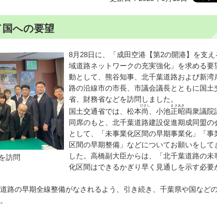
て国への要望
8月28日に、「成田空港【第2の開港】を支え
域道路ネットワークの充実強化」を求める要
動として、熊谷知事、北千葉道路および新湾
路の沿線市の市長、市議会議長とともに国土
省、財務省などを訪問しました。
ひさし
まさあき
国土交通省では、松本
尚
、小池
正昭
両衆議院
同席のもと、北千葉道路建設促進期成同盟の
として、「未事業化区間の早期事業化」「事
区間の早期整備」などについてお願いをして
した。高橋副大臣からは、「北千葉道路の未
を訪問
化区間はできるかぎり早く見通しを示す必要
道路の早期全線整備がなされるよう、引き続き、千葉県や国など
。