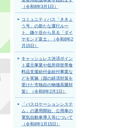
策費用助成事業を始めます
（令和8年3月1日）
コミュニティバス「ききょ
う号」の新たな運行ルー
ト、鎌ケ谷から見る「ダイ
ヤモンド富士」（令和8年2
月15日）
キャッシュレス決済ポイン
ト還元事業や低所得世帯食
料品支援給付金給付事業な
どを実施（国の経済対策を
選
受けた市独自の物価高騰対
策）（令和8年2月1日）
「バスロケーションシステ
ム」の運用開始、公用車の
電気自動車導入等について
（令和8年1月15日）