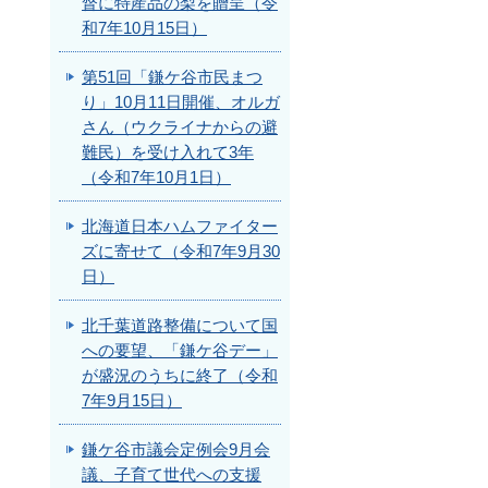
督に特産品の梨を贈呈（令
和7年10月15日）
第51回「鎌ケ谷市民まつ
り」10月11日開催、オルガ
さん（ウクライナからの避
難民）を受け入れて3年
（令和7年10月1日）
北海道日本ハムファイター
ズに寄せて（令和7年9月30
日）
北千葉道路整備について国
への要望、「鎌ケ谷デー」
が盛況のうちに終了（令和
7年9月15日）
鎌ケ谷市議会定例会9月会
議、子育て世代への支援