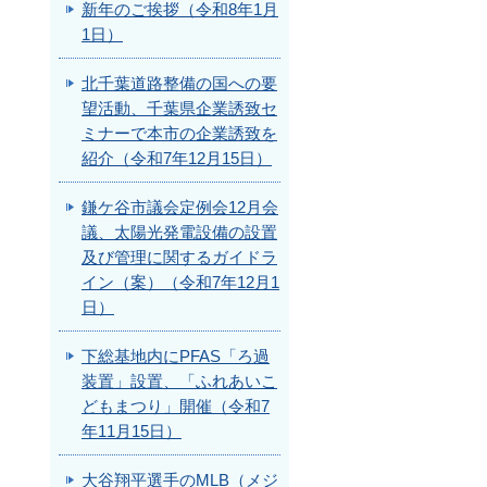
新年のご挨拶（令和8年1月
1日）
北千葉道路整備の国への要
望活動、千葉県企業誘致セ
ミナーで本市の企業誘致を
紹介（令和7年12月15日）
鎌ケ谷市議会定例会12月会
議、太陽光発電設備の設置
及び管理に関するガイドラ
イン（案）（令和7年12月1
日）
下総基地内にPFAS「ろ過
装置」設置、「ふれあいこ
どもまつり」開催（令和7
年11月15日）
大谷翔平選手のMLB（メジ