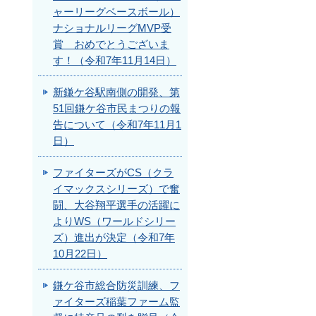
ャーリーグベースボール）
ナショナルリーグMVP受
賞 おめでとうございま
す！（令和7年11月14日）
新鎌ケ谷駅南側の開発、第
51回鎌ケ谷市民まつりの報
告について（令和7年11月1
日）
ファイターズがCS（クラ
イマックスシリーズ）で奮
闘、大谷翔平選手の活躍に
よりWS（ワールドシリー
ズ）進出が決定（令和7年
10月22日）
鎌ケ谷市総合防災訓練、フ
ァイターズ稲葉ファーム監