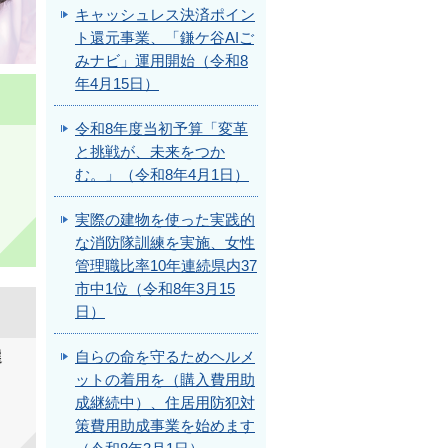
キャッシュレス決済ポイン
ト還元事業、「鎌ケ谷AIご
みナビ」運用開始（令和8
年4月15日）
令和8年度当初予算「変革
と挑戦が、未来をつか
む。」（令和8年4月1日）
実際の建物を使った実践的
な消防隊訓練を実施、女性
管理職比率10年連続県内37
市中1位（令和8年3月15
日）
自らの命を守るためヘルメ
選
ットの着用を（購入費用助
成継続中）、住居用防犯対
策費用助成事業を始めます