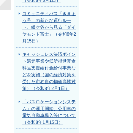
（令和8年3月1日）
コミュニティバス「ききょ
う号」の新たな運行ルー
ト、鎌ケ谷から見る「ダイ
ヤモンド富士」（令和8年2
月15日）
キャッシュレス決済ポイン
ト還元事業や低所得世帯食
料品支援給付金給付事業な
どを実施（国の経済対策を
受けた市独自の物価高騰対
策）（令和8年2月1日）
「バスロケーションシステ
ム」の運用開始、公用車の
電気自動車導入等について
（令和8年1月15日）