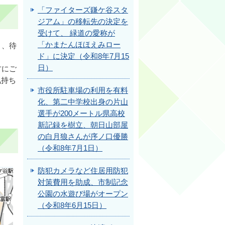
「ファイターズ鎌ケ谷スタ
ジアム」の移転先の決定を
受けて、 緑道の愛称が
「かまたんほほえみロー
り、待
ド」に決定（令和8年7月15
日）
方にご
気持ち
市役所駐車場の利用を有料
化、第二中学校出身の片山
選手が200メートル県高校
新記録を樹立、朝日山部屋
の白月狼さんが序ノ口優勝
（令和8年7月1日）
防犯カメラなど住居用防犯
対策費用を助成、市制記念
公園の水遊び場がオープン
（令和8年6月15日）