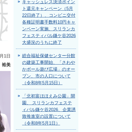
キャッシュレス決済ポイン
ト還元キャンペーン（5月
22日終了）、コンビニ交付
各種証明書手数料10円キャ
ンペーン実施、スリランカ
フェスティバル鎌ケ谷2026
大盛況のうちに終了
総合福祉保健センター分館
0月1日
の建築工事開始、「さわや
 裕美
かボール遊び広場」のオー
プン、市の人口について
（令和8年5月15日）
「北初富ほほえみ公園」開
園、 スリランカフェステ
ィバル鎌ケ谷2026、企業誘
致推進室の設置について
（令和8年5月1日）