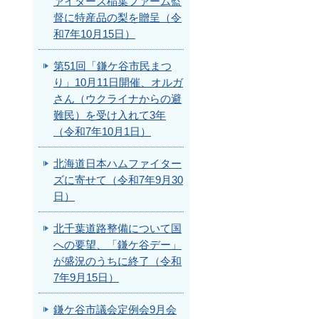
ァイターズ稲葉ファーム監
督に特産品の梨を贈呈（令
和7年10月15日）
第51回「鎌ケ谷市民まつ
り」10月11日開催、オルガ
さん（ウクライナからの避
難民）を受け入れて3年
（令和7年10月1日）
北海道日本ハムファイター
ズに寄せて（令和7年9月30
日）
北千葉道路整備について国
への要望、「鎌ケ谷デー」
が盛況のうちに終了（令和
7年9月15日）
鎌ケ谷市議会定例会9月会