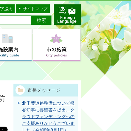
字拡大
サイトマップ
市長メッセージ
防
北千葉道路整備について熊
谷知事に要望書を提出、ク
ラウドファンディングへの
ご支援ありがとうございま
した（令和8年8月1日）