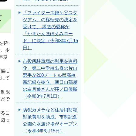
「ファイターズ鎌ケ谷スタ
て
ジアム」の移転先の決定を
受けて、 緑道の愛称が
「かまたんほほえみロー
ド」に決定（令和8年7月15
を確
日）
は、少
年度
市役所駐車場の利用を有料
化、第二中学校出身の片山
整備に
選手が200メートル県高校
化して
新記録を樹立、朝日山部屋
の白月狼さんが序ノ口優勝
を制限
（令和8年7月1日）
などで
防犯カメラなど住居用防犯
するこ
対策費用を助成、市制記念
を図っ
公園の水遊び場がオープン
（令和8年6月15日）