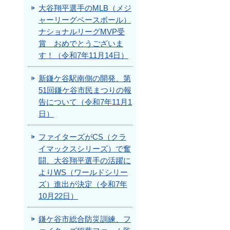
大谷翔平選手のMLB（メジ
ャーリーグベースボール）
ナショナルリーグMVP受
賞 おめでとうございま
す！（令和7年11月14日）
新鎌ケ谷駅南側の開発、第
51回鎌ケ谷市民まつりの報
告について（令和7年11月1
日）
ファイターズがCS（クラ
イマックスシリーズ）で奮
闘、大谷翔平選手の活躍に
よりWS（ワールドシリー
ズ）進出が決定（令和7年
10月22日）
鎌ケ谷市総合防災訓練、フ