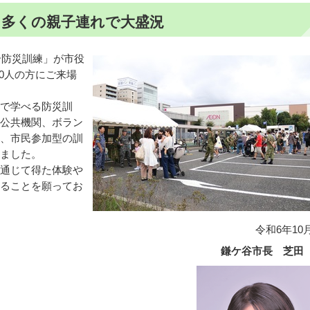
 多くの親子連れで大盛況
合防災訓練」が市役
00人の方にご来場
で学べる防災訓
公共機関、ボラン
、市民参加型の訓
ました。
通じて得た体験や
ることを願ってお
令和6年10
鎌ケ谷市長 芝田