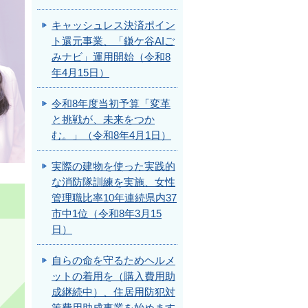
キャッシュレス決済ポイン
ト還元事業、「鎌ケ谷AIご
みナビ」運用開始（令和8
年4月15日）
令和8年度当初予算「変革
と挑戦が、未来をつか
む。」（令和8年4月1日）
実際の建物を使った実践的
な消防隊訓練を実施、女性
管理職比率10年連続県内37
市中1位（令和8年3月15
日）
自らの命を守るためヘルメ
ットの着用を（購入費用助
成継続中）、住居用防犯対