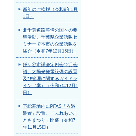
新年のご挨拶（令和8年1月
1日）
北千葉道路整備の国への要
望活動、千葉県企業誘致セ
ミナーで本市の企業誘致を
紹介（令和7年12月15日）
鎌ケ谷市議会定例会12月会
議、太陽光発電設備の設置
及び管理に関するガイドラ
イン（案）（令和7年12月1
日）
下総基地内にPFAS「ろ過
装置」設置、「ふれあいこ
どもまつり」開催（令和7
年11月15日）