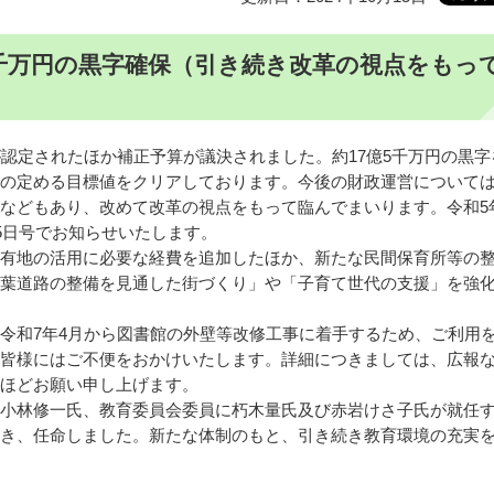
5千万円の黒字確保（引き続き改革の視点をもっ
が認定されたほか補正予算が議決されました。約17億5千万円の黒字
の定める目標値をクリアしております。今後の財政運営について
などもあり、改めて改革の視点をもって臨んでまいります。令和5
5日号でお知らせいたします。
有地の活用に必要な経費を追加したほか、新たな民間保育所等の
葉道路の整備を見通した街づくり」や「子育て世代の支援」を強
令和7年4月から図書館の外壁等改修工事に着手するため、ご利用
皆様にはご不便をおかけいたします。詳細につきましては、広報
ほどお願い申し上げます。
小林修一氏、教育委員会委員に朽木量氏及び赤岩けさ子氏が就任
き、任命しました。新たな体制のもと、引き続き教育環境の充実