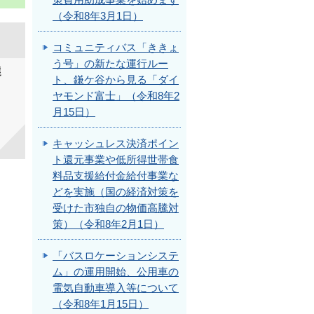
策費用助成事業を始めます
（令和8年3月1日）
コミュニティバス「ききょ
う号」の新たな運行ルー
選
ト、鎌ケ谷から見る「ダイ
ヤモンド富士」（令和8年2
月15日）
キャッシュレス決済ポイン
ト還元事業や低所得世帯食
料品支援給付金給付事業な
どを実施（国の経済対策を
受けた市独自の物価高騰対
策）（令和8年2月1日）
「バスロケーションシステ
ム」の運用開始、公用車の
電気自動車導入等について
（令和8年1月15日）