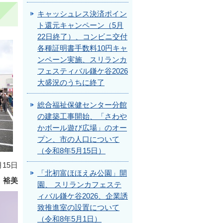
キャッシュレス決済ポイン
ト還元キャンペーン（5月
22日終了）、コンビニ交付
各種証明書手数料10円キャ
ンペーン実施、スリランカ
フェスティバル鎌ケ谷2026
大盛況のうちに終了
総合福祉保健センター分館
の建築工事開始、「さわや
かボール遊び広場」のオー
プン、市の人口について
（令和8年5月15日）
月15日
「北初富ほほえみ公園」開
 裕美
園、 スリランカフェステ
ィバル鎌ケ谷2026、企業誘
致推進室の設置について
（令和8年5月1日）