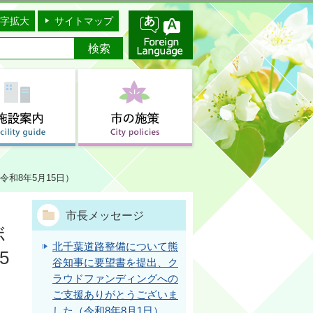
字拡大
サイトマップ
和8年5月15日）
市長メッセージ
ボ
北千葉道路整備について熊
5
谷知事に要望書を提出、ク
ラウドファンディングへの
ご支援ありがとうございま
した（令和8年8月1日）