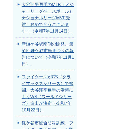
大谷翔平選手のMLB（メジ
ャーリーグベースボール）
ナショナルリーグMVP受
賞 おめでとうございま
す！（令和7年11月14日）
新鎌ケ谷駅南側の開発、第
51回鎌ケ谷市民まつりの報
告について（令和7年11月1
日）
ファイターズがCS（クラ
イマックスシリーズ）で奮
闘、大谷翔平選手の活躍に
よりWS（ワールドシリー
ズ）進出が決定（令和7年
10月22日）
鎌ケ谷市総合防災訓練、フ