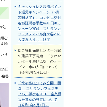
キャッシュレス決済ポイン
ト還元キャンペーン（5月
22日終了）、コンビニ交付
各種証明書手数料10円キャ
齢化
ンペーン実施、スリランカ
フェスティバル鎌ケ谷2026
り組む
大盛況のうちに終了
増え続
総合福祉保健センター分館
まいり
の建築工事開始、「さわや
かボール遊び広場」のオー
プン、市の人口について
月15日
（令和8年5月15日）
 裕美
「北初富ほほえみ公園」開
園、 スリランカフェステ
ィバル鎌ケ谷2026、企業誘
致推進室の設置について
（令和8年5月1日）