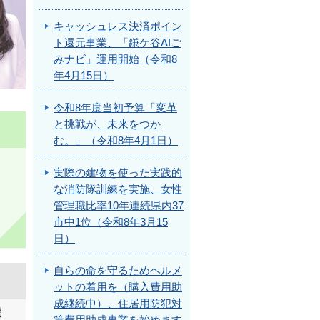
キャッシュレス決済ポイン
ト還元事業、「鎌ケ谷AIご
みナビ」運用開始（令和8
年4月15日）
令和8年度当初予算「変革
と挑戦が、未来をつか
む。」（令和8年4月1日）
実際の建物を使った実践的
な消防隊訓練を実施、女性
管理職比率10年連続県内37
市中1位（令和8年3月15
日）
自らの命を守るためヘルメ
ットの着用を（購入費用助
成継続中）、住居用防犯対
選