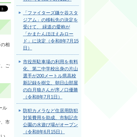
「ファイターズ鎌ケ谷スタ
ジアム」の移転先の決定を
受けて、 緑道の愛称が
「かまたんほほえみロー
ド」に決定（令和8年7月15
署の相
日）
市役所駐車場の利用を有料
す。ご
化、第二中学校出身の片山
選手が200メートル県高校
新記録を樹立、朝日山部屋
の白月狼さんが序ノ口優勝
（令和8年7月1日）
ール
防犯カメラなど住居用防犯
対策費用を助成、市制記念
で、市
公園の水遊び場がオープン
（令和8年6月15日）
さい。