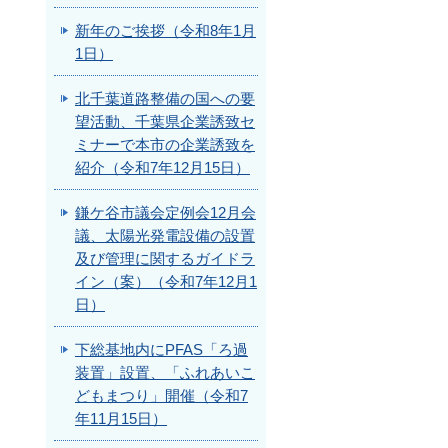
新年のご挨拶（令和8年1月
1日）
北千葉道路整備の国への要
望活動、千葉県企業誘致セ
ミナーで本市の企業誘致を
紹介（令和7年12月15日）
鎌ケ谷市議会定例会12月会
議、太陽光発電設備の設置
及び管理に関するガイドラ
イン（案）（令和7年12月1
日）
下総基地内にPFAS「ろ過
装置」設置、「ふれあいこ
どもまつり」開催（令和7
年11月15日）