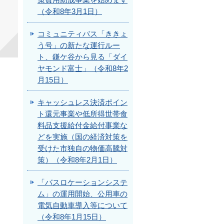
策費用助成事業を始めます
（令和8年3月1日）
コミュニティバス「ききょ
う号」の新たな運行ルー
ト、鎌ケ谷から見る「ダイ
ヤモンド富士」（令和8年2
月15日）
キャッシュレス決済ポイン
ト還元事業や低所得世帯食
料品支援給付金給付事業な
どを実施（国の経済対策を
受けた市独自の物価高騰対
策）（令和8年2月1日）
「バスロケーションシステ
ム」の運用開始、公用車の
電気自動車導入等について
（令和8年1月15日）