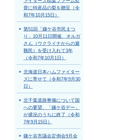
ァイターズ稲葉ファーム監
督に特産品の梨を贈呈（令
和7年10月15日）
第51回「鎌ケ谷市民まつ
り」10月11日開催、オルガ
さん（ウクライナからの避
難民）を受け入れて3年
（令和7年10月1日）
北海道日本ハムファイター
ズに寄せて（令和7年9月30
日）
北千葉道路整備について国
への要望、「鎌ケ谷デー」
が盛況のうちに終了（令和
7年9月15日）
鎌ケ谷市議会定例会9月会