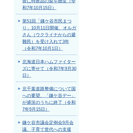
督に特産品の梨を贈呈（令
和7年10月15日）
第51回「鎌ケ谷市民まつ
り」10月11日開催、オルガ
さん（ウクライナからの避
難民）を受け入れて3年
（令和7年10月1日）
北海道日本ハムファイター
ズに寄せて（令和7年9月30
日）
北千葉道路整備について国
への要望、「鎌ケ谷デー」
が盛況のうちに終了（令和
7年9月15日）
鎌ケ谷市議会定例会9月会
議、子育て世代への支援