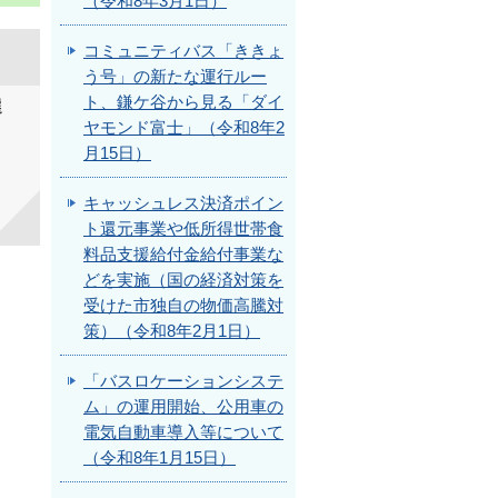
（令和8年3月1日）
コミュニティバス「ききょ
う号」の新たな運行ルー
ト、鎌ケ谷から見る「ダイ
選
ヤモンド富士」（令和8年2
月15日）
キャッシュレス決済ポイン
ト還元事業や低所得世帯食
料品支援給付金給付事業な
どを実施（国の経済対策を
受けた市独自の物価高騰対
策）（令和8年2月1日）
「バスロケーションシステ
ム」の運用開始、公用車の
電気自動車導入等について
（令和8年1月15日）