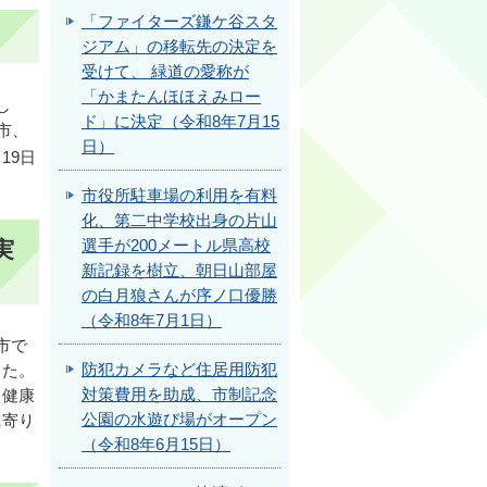
「ファイターズ鎌ケ谷スタ
ジアム」の移転先の決定を
受けて、 緑道の愛称が
「かまたんほほえみロー
し
ド」に決定（令和8年7月15
市、
日）
19日
市役所駐車場の利用を有料
化、第二中学校出身の片山
実
選手が200メートル県高校
新記録を樹立、朝日山部屋
の白月狼さんが序ノ口優勝
（令和8年7月1日）
市で
防犯カメラなど住居用防犯
した。
対策費用を助成、市制記念
、健康
公園の水遊び場がオープン
に寄り
（令和8年6月15日）