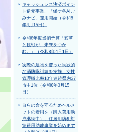
キャッシュレス決済ポイン
ト還元事業、「鎌ケ谷AIご
みナビ」運用開始（令和8
年4月15日）
令和8年度当初予算「変革
と挑戦が、未来をつか
む。」（令和8年4月1日）
実際の建物を使った実践的
な消防隊訓練を実施、女性
管理職比率10年連続県内37
市中1位（令和8年3月15
日）
自らの命を守るためヘルメ
ットの着用を（購入費用助
成継続中）、住居用防犯対
策費用助成事業を始めます