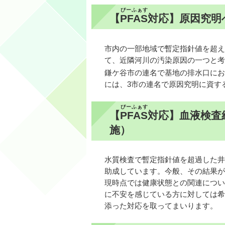
ぴーふぁす
【
PFAS
対応】原因究明
市内の一部地域で暫定指針値を超え
て、近隣河川の汚染原因の一つと考
鎌ケ谷市の連名で基地の排水口にお
には、3市の連名で原因究明に資す
ぴーふぁす
【
PFAS
対応】血液検査
施）
水質検査で暫定指針値を超過した井
助成しています。今般、その結果が
現時点では健康状態との関連につい
に不安を感じている方に対しては希
添った対応を取ってまいります。