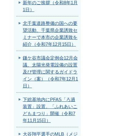
新年のご挨拶（令和8年1月
1日）
北千葉道路整備の国への要
望活動、千葉県企業誘致セ
ミナーで本市の企業誘致を
紹介（令和7年12月15日）
鎌ケ谷市議会定例会12月会
議、太陽光発電設備の設置
及び管理に関するガイドラ
イン（案）（令和7年12月1
日）
下総基地内にPFAS「ろ過
装置」設置、「ふれあいこ
どもまつり」開催（令和7
年11月15日）
大谷翔平選手のMLB（メジ