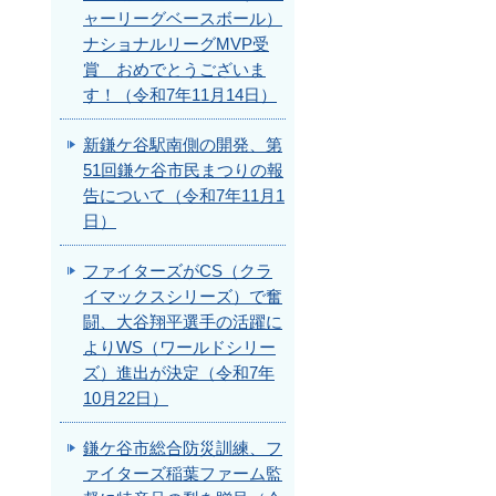
ャーリーグベースボール）
ナショナルリーグMVP受
賞 おめでとうございま
す！（令和7年11月14日）
新鎌ケ谷駅南側の開発、第
51回鎌ケ谷市民まつりの報
告について（令和7年11月1
日）
ファイターズがCS（クラ
イマックスシリーズ）で奮
闘、大谷翔平選手の活躍に
よりWS（ワールドシリー
ズ）進出が決定（令和7年
10月22日）
鎌ケ谷市総合防災訓練、フ
ァイターズ稲葉ファーム監