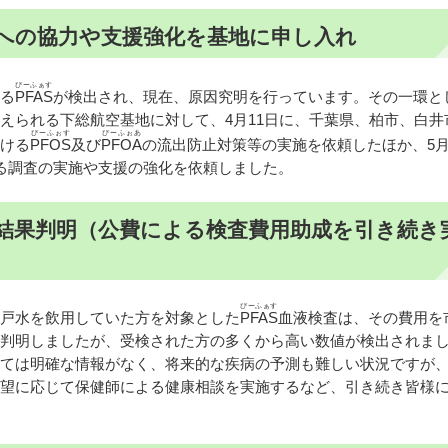
への協力や支援強化を基地に申し入れ
ぴーふぁす
る
PFAS
が検出され、現在、原因究明を行っています。その一環と
えられる下総航空基地に対して、4月11日に、千葉県、柏市、白井
ぴーふぉす
ぴーふぉあ
ける
PFOS
及び
PFOA
の流出防止対策等の実施を依頼したほか、5月
る調査の実施や支援の強化を依頼しました。
結果判明（公費による検査費用助成を引き続き
ぴーふぁす
戸水を飲用していた方を対象とした
PFAS
血液検査は、その費用を
判明しましたが、受検された方の多くから高い数値が検出されま
ては明確な情報がなく、将来的な疾病の予測も難しい状況ですが
望に応じて保健師による健康相談を実施するなど、引き続き皆様