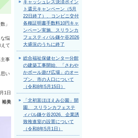
キャッシュレス決済ポイン
ト還元キャンペーン（5月
22日終了）、コンビニ交付
各種証明書手数料10円キャ
徒数」
ンペーン実施、スリランカ
フェスティバル鎌ケ谷2026
まな悩
大盛況のうちに終了
加えて
総合福祉保健センター分館
導主事
の建築工事開始、「さわや
かボール遊び広場」のオー
と思い
プン、市の人口について
（令和8年5月15日）
月1日
「北初富ほほえみ公園」開
 裕美
園、 スリランカフェステ
ィバル鎌ケ谷2026、企業誘
致推進室の設置について
（令和8年5月1日）