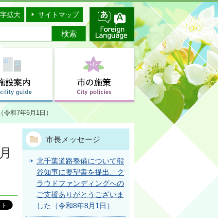
字拡大
サイトマップ
（令和7年6月1日）
市長メッセージ
月
北千葉道路整備について熊
谷知事に要望書を提出、ク
ラウドファンディングへの
ご支援ありがとうございま
した（令和8年8月1日）