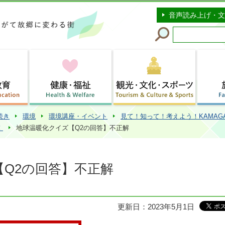
このページの本文へ移動
音声読み上げ・文
続き
環境
環境講座・イベント
見て！知って！考えよう！KAMAG
！
地球温暖化クイズ【Q2の回答】不正解
Q2の回答】不正解
更新日：2023年5月1日