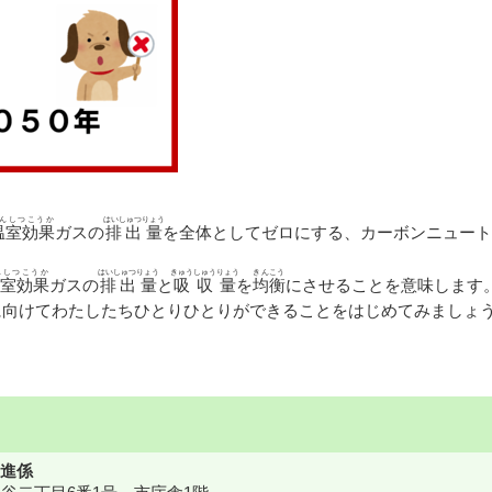
んしつこうか
はいしゅつりょう
温室効果
ガスの
排出量
を全体としてゼロにする、カーボンニュート
んしつこうか
はいしゅつりょう
きゅうしゅうりょう
きんこう
室効果
ガスの
排出量
と
吸収量
を
均衡
にさせることを意味します
年に向けてわたしたちひとりひとりができることをはじめてみましょ
進係