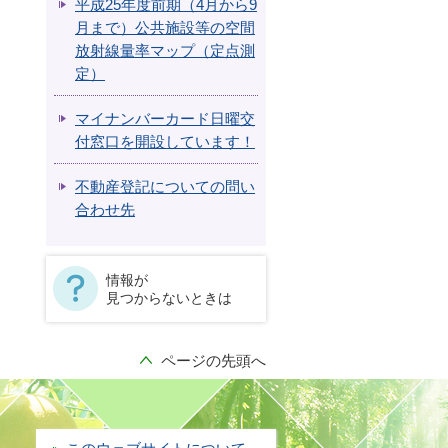
平成25年度前期（4月から9
月まで）公共施設等の空間
放射線量率マップ（定点測
定）
マイナンバーカード日曜交
付窓口を開設しています！
不動産登記についての問い
合わせ先
情報が
見つからないときは
ページの先頭へ