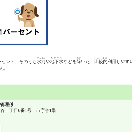
ひょうが
ちかすい
のぞ
ひかくてき
パーセント、そのうち
氷河
や
地下水
などを
除
いた、
比較的
利用しやす
せん。
管理係
鎌ケ谷二丁目6番1号 市庁舎1階