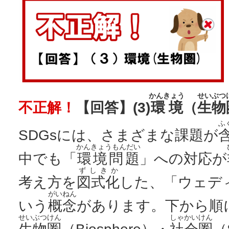
かんきょう
せいぶつ
不正解！
【回答】(3)
環境
（
生物
ふ
SDGsには、さまざまな課題が
かんきょうもんだい
中でも「
環境問題
」への対応が
ずしきか
考え方を
図式化
した、「ウェデ
がいねん
いう
概念
があります。下から順
せいぶつけん
しゃかいけん