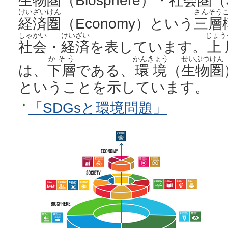
生物圏
（Biosphere）・
社会圏
（
けいざいけん
さんそう
経済圏
（Economy）という
三層
しゃかい
けいざい
じょう
社会
・
経済
を表しています。
上
かそう
かんきょう
せいぶつけん
は、
下層
である、
環境
（
生物圏
ということを示しています。
「SDGsと環境問題」