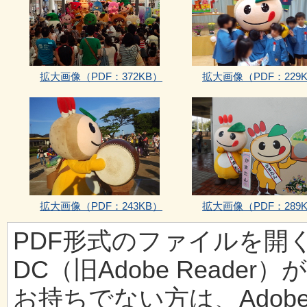
拡大画像
（PDF：372KB）
拡大画像
（PDF：229
拡大画像
（PDF：243KB）
拡大画像
（PDF：289
PDF形式のファイルを開くには、
DC（旧Adobe Reader
お持ちでない方は、Ado