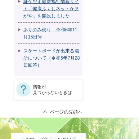
鎌ケ谷市健康福祉情報サイ
ト「健康ふくしネットかま
がや」を開設しました
ありのみ便り 令和6年11
月15日号
スケートボードが出来る場
所について（令和5年7月28
日回答）
情報が
見つからないときは
ページの先頭へ