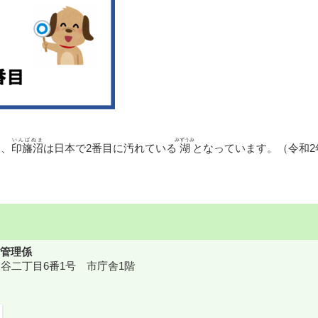
いんばぬま
みずうみ
沼
、
印旛沼
は日本で2番目に汚れている
湖
となっています。（令和2
管理係
鎌ケ谷二丁目6番1号 市庁舎1階