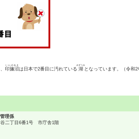
いんばぬま
みずうみ
沼
、
印旛沼
は日本で2番目に汚れている
湖
となっています。（令和2
管理係
鎌ケ谷二丁目6番1号 市庁舎1階