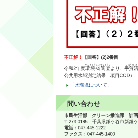
不正解！
【回答】(2)2番目
かんきょうしょうちょうさ
てがぬま
令和2年度
環境省調査
より、
手賀
公共用水域測定結果 項目COD）
「水環境について」
問い合わせ
市民生活部 クリーン推進課 計画
〒273-0195 千葉県鎌ケ谷市新
電話：
047-445-1222
ファクス：
047-445-1400