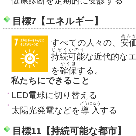
健康診断
を定期的に
受診
する
目標7【エネルギー】
あん
すべての人々の、
安
じぞくかのう
持続可能
な近代的な
かくほ
を
確保
する。
私たちにできること
LED電球に切り替える
どうにゅう
太陽光発電などを
導入
する
目標11【持続可能な都市】