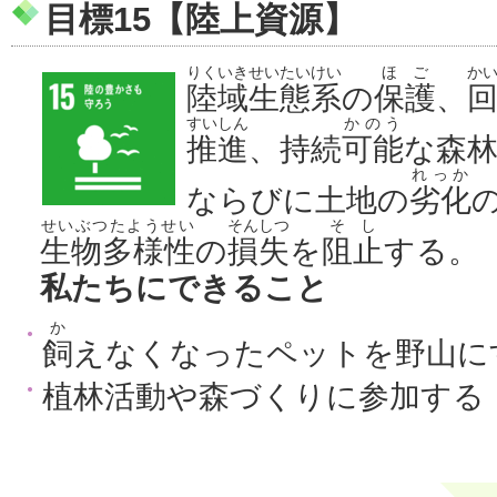
目標15【陸上資源】
りくいきせいたいけい
ほご
か
陸域生態系
の
保護
、
すいしん
かのう
推進
、持続
可能
な森
れっか
ならびに土地の
劣化
せいぶつたようせい
そんしつ
そし
生物多様性
の
損失
を
阻止
する。
私たちにできること
か
飼
えなくなったペットを野山に
植林活動や森づくりに参加する