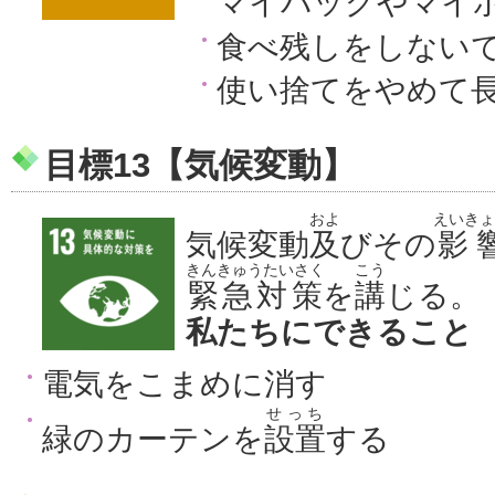
マイバッグやマイ
食べ残しをしない
使い捨てをやめて
目標13【気候変動】
およ
えいきょ
気候変動
及
びその
影
きんきゅうたいさく
こう
緊急対策
を
講
じる。
私たちにできること
電気をこまめに消す
せっち
緑のカーテンを
設置
する