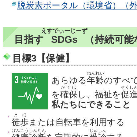
脱炭素ポータル（環境省）（
えすでぃーじーず
目指す
SDGs
（持続可能
目標3【保健】
ねんれい
あらゆる
年齢
のすべ
かくほ
そくし
を
確保
し、福祉を
促
私たちにできること
とほ
徒歩
または自転車を利用する
けんこうしんだん
じゅしん