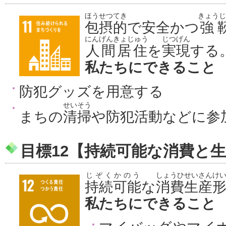
ほうせつてき
きょうじ
包摂的
で安全かつ
強
にんげんきょじゅう
じつげん
人間居住
を
実現
する
私たちにできること
防犯グッズを用意する
せいそう
まちの
清掃
や防犯活動などに参
目標12【持続可能な消費と
じぞくかのう
しょうひせいさんけ
持続可能
な
消費生産
私たちにできること