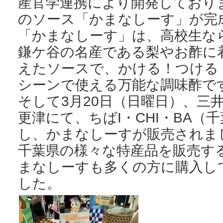
産官学連携により開発しており
のソース「かまなしーす」が完
「かまなしーす」は、高校生な
鎌ケ谷の名産である梨やお酢に
えたソースで、かける！つける
シーンで使える万能な調味酢で
そして3月20日（日曜日）、三
更津にて、ちばI・CHI・BA（
し、かまなしーすが販売されま
千葉県の様々な特産品を販売す
まなしーすも多くの方に購入し
した。