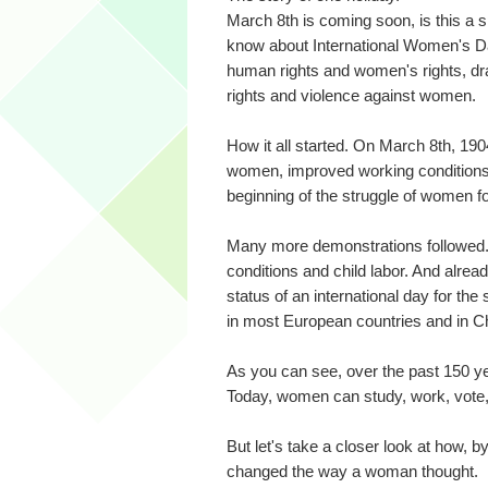
March 8th is coming soon, is this a 
know about International Women's Day.
human rights and women's rights, dra
rights and violence against women.
How it all started. On March 8th, 1
women, improved working conditions, 
beginning of the struggle of women for
Many more demonstrations followed.
conditions and child labor. And alread
status of an international day for the
in most European countries and in C
As you can see, over the past 150 y
Today, women can study, work, vote, wo
But let's take a closer look at how,
changed the way a woman thought.