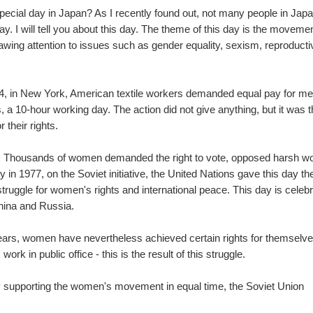
special day in Japan? As I recently found out, not many people in Jap
 I will tell you about this day. The theme of this day is the movemen
wing attention to issues such as gender equality, sexism, reproducti
904, in New York, American textile workers demanded equal pay for m
a 10-hour working day. The action did not give anything, but it was t
 their rights.
 Thousands of women demanded the right to vote, opposed harsh wo
y in 1977, on the Soviet initiative, the United Nations gave this day th
 struggle for women's rights and international peace. This day is celeb
hina and Russia.
ears, women have nevertheless achieved certain rights for themselve
rk in public office - this is the result of this struggle.
 by supporting the women's movement in equal time, the Soviet Union