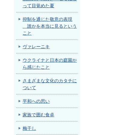
って目覚めた夏
抑制を通じた敬意の表現
誰かを本当に見るという
こと
ヴァレーニキ
ウクライナと日本の庭園か
ら感じたこと
さまざまな文化のカタチに
ついて
平和への思い
家族で囲む食卓
梅干し