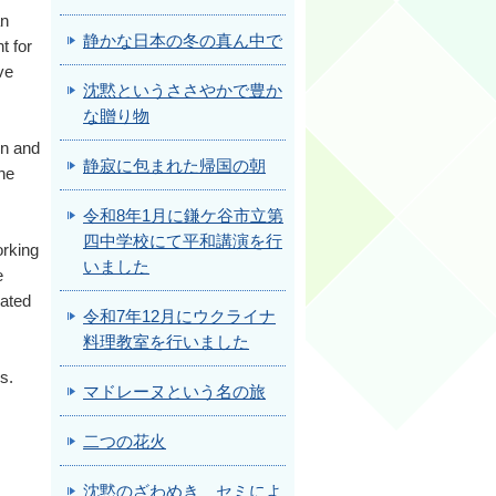
an
静かな日本の冬の真ん中で
t for
ve
沈黙というささやかで豊か
な贈り物
en and
静寂に包まれた帰国の朝
he
令和8年1月に鎌ケ谷市立第
四中学校にて平和講演を行
rking
いました
e
rated
令和7年12月にウクライナ
料理教室を行いました
s.
マドレーヌという名の旅
二つの花火
沈黙のざわめき セミによ