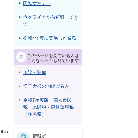
国際女性デー
ウクライナから避難してき
て
令和4年度に実施した業務
このページを見ている人は
こんなページも見ています
施設・装備
切干大根の油揚げ巻き
令和7年度版 個人市民
税・県民税・森林環境税
（住民税）
 this
情報が