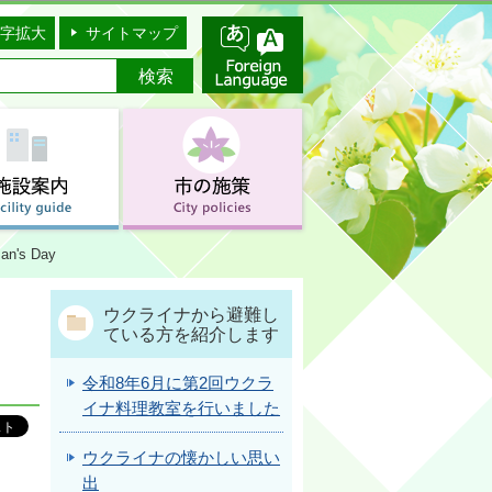
字拡大
サイトマップ
man's Day
ウクライナから避難し
ている方を紹介します
令和8年6月に第2回ウクラ
イナ料理教室を行いました
ウクライナの懐かしい思い
出