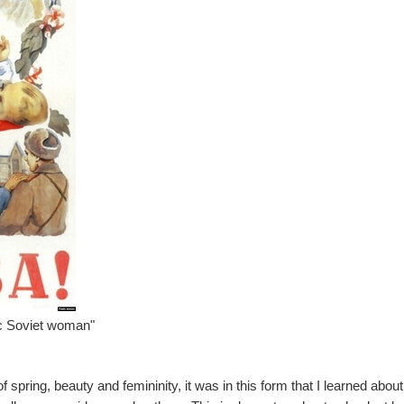
ic Soviet woman"
f spring, beauty and femininity, it was in this form that I learned about