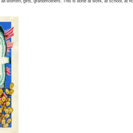
 all women, girls, grandmothers. This is done at work, at school, at 