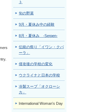
ト
旬の野菜
9月・夏休み中の経験
8月・夏休み -Serpen-
伝統の祭り「イワン・クパ
rmers
ーラ」
try.
侵攻後の学校の変化
,
ウクライナと日本の学校
冷製スープ「オクローシ
カ」
International Woman's Day