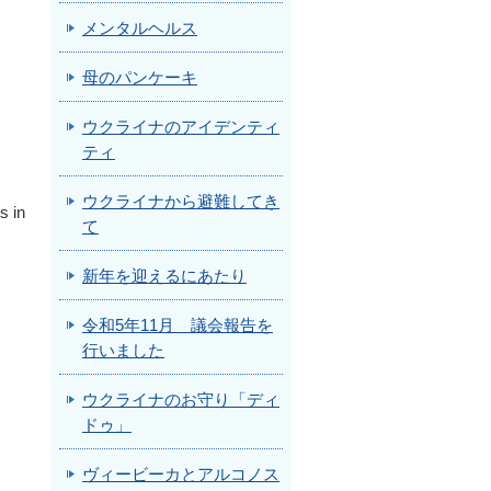
メンタルヘルス
母のパンケーキ
ウクライナのアイデンティ
ティ
ウクライナから避難してき
s in
て
新年を迎えるにあたり
令和5年11月 議会報告を
行いました
ウクライナのお守り「ディ
ドゥ」
ヴィービーカとアルコノス