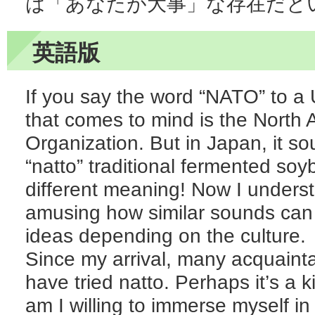
は「あなたが大事」な存在だと
英語版
If you say the word “NATO” to a U
that comes to mind is the North A
Organization. But in Japan, it s
“natto” traditional fermented so
different meaning! Now I understa
amusing how similar sounds can 
ideas depending on the culture.
Since my arrival, many acquainta
have tried natto. Perhaps it’s a 
am I willing to immerse myself in