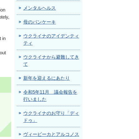
メンタルヘルス
ion
tely,
母のパンケーキ
ウクライナのアイデンティ
 in
ティ
out
ウクライナから避難してき
て
新年を迎えるにあたり
令和5年11月 議会報告を
行いました
ウクライナのお守り「ディ
ドゥ」
ヴィービーカとアルコノス