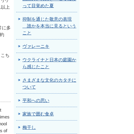
プリケ
って目覚めた夏
れ以上
抑制を通じた敬意の表現
誰かを本当に見るという
常に多
こと
、約
ヴァレーニキ
。
、こち
ウクライナと日本の庭園か
ら感じたこと
さまざまな文化のカタチに
ついて
平和への思い
t
家族で囲む食卓
times
hool
梅干し
s of