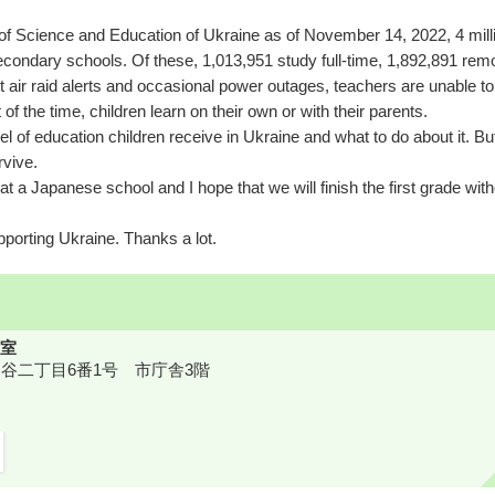
y of Science and Education of Ukraine as of November 14, 2022, 4 mill
condary schools. Of these, 1,013,951 study full-time, 1,892,891 remo
 air raid alerts and occasional power outages, teachers are unable to
of the time, children learn on their own or with their parents.
l of education children receive in Ukraine and what to do about it. But
rvive.
t a Japanese school and I hope that we will finish the first grade with
upporting Ukraine. Thanks a lot.
室
鎌ケ谷二丁目6番1号 市庁舎3階