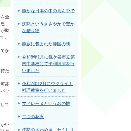
静かな日本の冬の真ん中で
季を全
を思
沈黙というささやかで豊か
んが助
な贈り物
です。
静寂に包まれた帰国の朝
ってか
令和8年1月に鎌ケ谷市立第
四中学校にて平和講演を行
いました
を持た
令和7年12月にウクライナ
、可能
料理教室を行いました
のバッ
マドレーヌという名の旅
備して
二つの花火
向かい
沈黙のざわめき セミによ