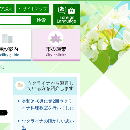
字拡大
サイトマップ
化
ウクライナから避難し
ている方を紹介します
令和8年6月に第2回ウクラ
イナ料理教室を行いました
ウクライナの懐かしい思い
出