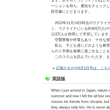
ます。おそらくウクライナのほとん
ーションを持ち、通知をチェックし
防空壕にとどまります。
2022年11月14日時点のウク
く、ウクライナにいる約403万人の
113万人が併用して学習しています
空襲警報や停電もあり、十分な授
私も、子ども達にどのような教育
らの１学期を無事に過ごせることを
このコラムを読んでいただき、ま
広報かまがや6月1日号は、こち
英語版
When I just arrived in Japan, nature
summer and now I felt the all four s
misses his friends from Ukraine, but
they always help him. He is never al