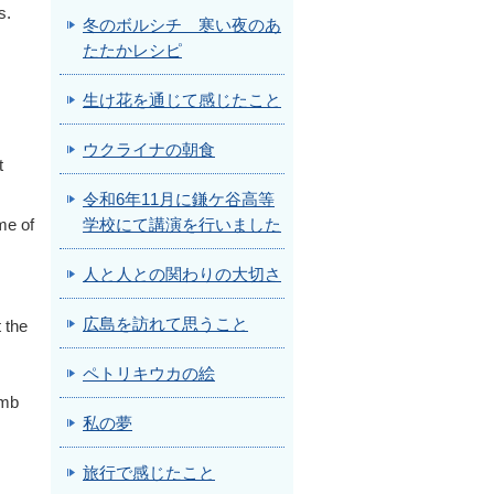
s.
冬のボルシチ 寒い夜のあ
たたかレシピ
生け花を通じて感じたこと
ウクライナの朝食
t
令和6年11月に鎌ケ谷高等
me of
学校にて講演を行いました
人と人との関わりの大切さ
広島を訪れて思うこと
 the
ペトリキウカの絵
omb
私の夢
旅行で感じたこと