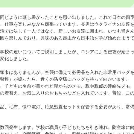
同じように蒸し暑かったことを思い出しました。これで日本の四
、仕事を楽しみながら頑張っています。長男はウクライナの友達
活では決して一人ではなく、新しいお友達に囲まれ、いつも皆さ
園を楽しんでおり、興味のある昆虫から日本語を学び始めたよう
学校の違いについてご説明しましたが、ロシアによる侵攻が始ま
変化しました。
頭巾はありませんが、空襲に備えて必需品を入れた非常用バッグ
警報）が鳴ったら、近くの防空壕にバッグを持って向かいます。
、子どもの名前が書かれた親からのメモ、親や親戚の連絡先メモ
の着替え、お気に入りのおもちゃなどを入れています。普段、こ
品、毛布、懐中電灯、応急処置セットを保管する必要があり、常
数回発生します。学校の職員が子どもたちを引き連れ、防空壕に