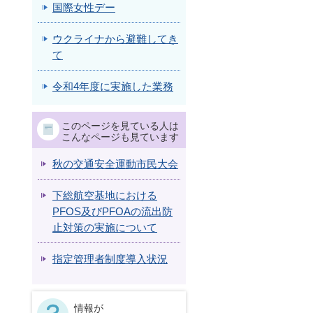
国際女性デー
ウクライナから避難してき
て
令和4年度に実施した業務
このページを見ている人は
こんなページも見ています
秋の交通安全運動市民大会
下総航空基地における
PFOS及びPFOAの流出防
止対策の実施について
指定管理者制度導入状況
情報が