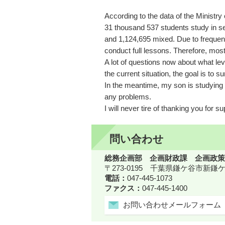
According to the data of the Ministr
31 thousand 537 students study in se
and 1,124,695 mixed. Due to frequent
conduct full lessons. Therefore, most 
A lot of questions now about what leve
the current situation, the goal is to su
In the meantime, my son is studying a
any problems.
I will never tire of thanking you for s
問い合わせ
総務企画部 企画財政課 企画政策
〒273-0195 千葉県鎌ケ谷市新
電話：
047-445-1073
ファクス：
047-445-1400
お問い合わせメールフォーム