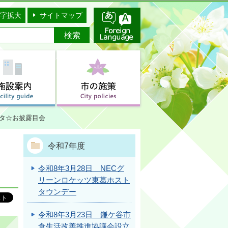
字拡大
サイトマップ
スタ☆お披露目会
令和7年度
令和8年3月28日 NECグ
リーンロケッツ東葛ホスト
タウンデー
令和8年3月23日 鎌ケ谷市
食生活改善推進協議会設立