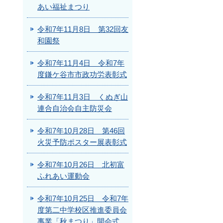
あい福祉まつり
令和7年11月8日 第32回友
和園祭
令和7年11月4日 令和7年
度鎌ケ谷市市政功労表彰式
令和7年11月3日 くぬぎ山
連合自治会自主防災会
令和7年10月28日 第46回
火災予防ポスター展表彰式
令和7年10月26日 北初富
ふれあい運動会
令和7年10月25日 令和7年
度第二中学校区推進委員会
事業「秋まつり」開会式