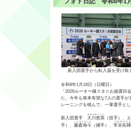
フォト日記 令和8年1月
新入団選手から転入届を受け取
令和8年1月18日（日曜日）
「2026ルーキー鎌スタ☆お披露
た。今年も将来有望な7人の選手が
レーニングを積んで、一軍選手とし
おおかわじぇい
新入団選手
大川慈英
（投手）、エ
ふじもりかいと
つねやひろき
手）、
藤森海斗
（捕手）、
常谷拓輝