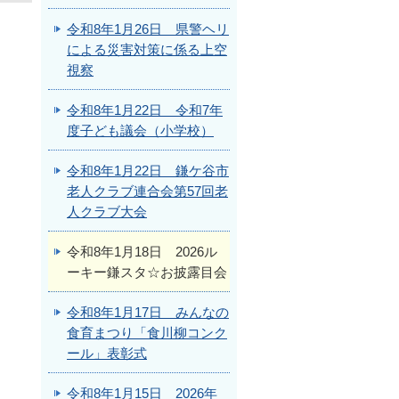
令和8年1月26日 県警ヘリ
による災害対策に係る上空
視察
令和8年1月22日 令和7年
度子ども議会（小学校）
令和8年1月22日 鎌ケ谷市
老人クラブ連合会第57回老
人クラブ大会
令和8年1月18日 2026ル
ーキー鎌スタ☆お披露目会
令和8年1月17日 みんなの
食育まつり「食川柳コンク
ール」表彰式
令和8年1月15日 2026年