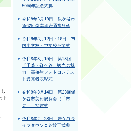
50周年記念式典
令和8年3月19日 鎌ケ谷市
第62回梨業組合通常総会
令和8年3月12日・18日 市
内小学校・中学校卒業式
令和8年3月15日 第13回
「千葉・鎌ケ谷、観光の魅
力」高校生フォトコンテス
ト受賞者表彰式
まし
令和8年3月14日 第23回鎌
とト
ケ谷市美術展覧会（「市
展」）授賞式
野
令和8年2月28日 鎌ケ谷ラ
イフタウン会館竣工式典