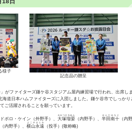
18日
る様子
記念品の贈呈
目会」がファイターズ鎌ケ谷スタジアム屋内練習場で行われ、出席し
北海道日本ハムファイターズに入団しました。鎌ケ谷市でしっかり
てご活躍されることを願っています。
おおつかるあん
はんだみなと
ドポロ・ケイン（外野手）、
大塚瑠晏
（内野手）、
半田南十
（内
よこやまとわ
（内野手）、
横山永遠
（投手）(敬称略)