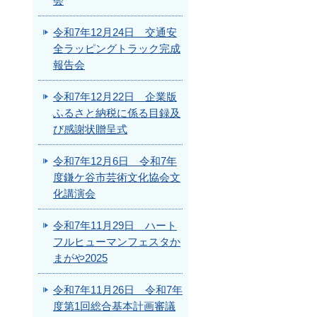
会
令和7年12月24日 交通安
全ラッピングトラック完成
報告会
令和7年12月22日 企業版
ふるさと納税に係る目録及
び感謝状贈呈式
令和7年12月6日 令和7年
度鎌ケ谷市芸術文化協会文
化講演会
令和7年11月29日 ハート
フルヒューマンフェスタか
まがや2025
令和7年11月26日 令和7年
度第1回総合基本計画審議