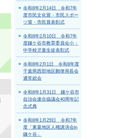
令和8年2月14日 令和7年
度市民文化賞・市民スポー
ツ賞・市民賞表彰式
令和8年2月10日 令和7年
度鎌ケ谷市教育委員会小・
中学校児童生徒表彰式
令和8年2月1日 令和8年度
千葉県西部地区郵便局長会
通常総会
令和8年1月31日 鎌ケ谷市
自治会連合協議会40周年記
選
念式典
令和8年1月29日 令和7年
度「東葛地区人権講演会in
鎌ケ谷」