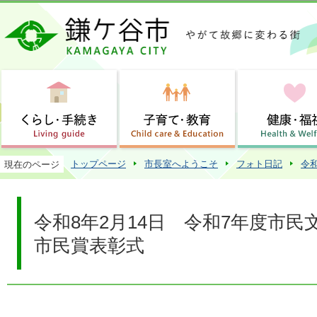
この
トップページ
市長室へようこそ
フォト日記
令
現在のページ
令和8年2月14日 令和7年度市
市民賞表彰式