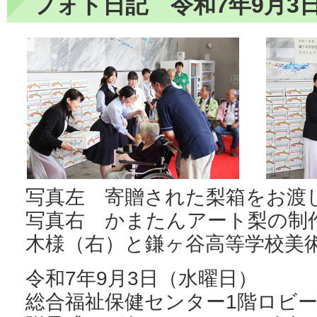
フォト日記 令和7年9月3
写真左 寄贈された梨箱をお渡
写真右 かまたんアート梨の制
木様（右）と鎌ヶ谷高等学校美
令和7年9月3日（水曜日）
総合福祉保健センター1階ロビー