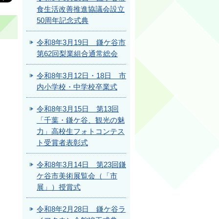
食生活改善推進協議会設立
50周年記念式典
令和8年3月19日 鎌ケ谷市
第62回梨業組合通常総会
令和8年3月12日・18日 市
内小学校・中学校卒業式
令和8年3月15日 第13回
「千葉・鎌ケ谷、観光の魅
力」高校生フォトコンテス
ト受賞者表彰式
令和8年3月14日 第23回鎌
ケ谷市美術展覧会（「市
展」）授賞式
令和8年2月28日 鎌ケ谷ラ