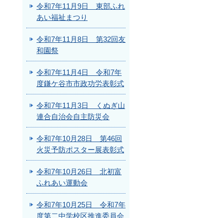
令和7年11月9日 東部ふれ
あい福祉まつり
令和7年11月8日 第32回友
和園祭
令和7年11月4日 令和7年
度鎌ケ谷市市政功労表彰式
令和7年11月3日 くぬぎ山
連合自治会自主防災会
令和7年10月28日 第46回
火災予防ポスター展表彰式
令和7年10月26日 北初富
ふれあい運動会
令和7年10月25日 令和7年
度第二中学校区推進委員会