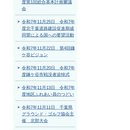
度第1回総合基本計画審議
会
令和7年11月25日 令和7年
度北千葉道路建設促進期成
同盟による国への要望活動
令和7年11月22日 第4回鎌
ケ谷ビジョン
令和7年11月20日 令和7年
度鎌ケ谷市戦没者追悼式
令和7年11月13日 令和7年
度地区ふれあい員のつどい
令和7年11月11日 千葉県
グラウンド・ゴルフ協会主
催 北部大会