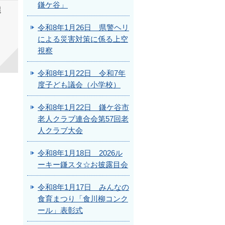
鎌ケ谷」
選
令和8年1月26日 県警ヘリ
による災害対策に係る上空
視察
令和8年1月22日 令和7年
度子ども議会（小学校）
令和8年1月22日 鎌ケ谷市
老人クラブ連合会第57回老
人クラブ大会
令和8年1月18日 2026ル
ーキー鎌スタ☆お披露目会
令和8年1月17日 みんなの
食育まつり「食川柳コンク
ール」表彰式