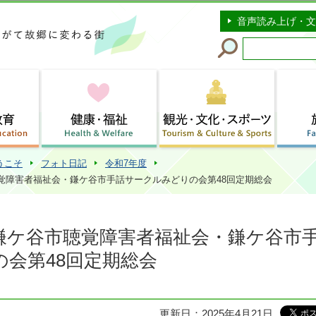
このページの本文へ移動
音声読み上げ・文
うこそ
フォト日記
令和7年度
聴覚障害者福祉会・鎌ケ谷市手話サークルみどりの会第48回定期総会
 鎌ケ谷市聴覚障害者福祉会・鎌ケ谷市
会第48回定期総会
更新日：2025年4月21日