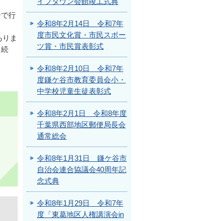
イフタウン会館竣工式典
ーで行
令和8年2月14日 令和7年
度市民文化賞・市民スポー
ありま
ツ賞・市民賞表彰式
き続
令和8年2月10日 令和7年
度鎌ケ谷市教育委員会小・
中学校児童生徒表彰式
令和8年2月1日 令和8年度
千葉県西部地区郵便局長会
通常総会
令和8年1月31日 鎌ケ谷市
自治会連合協議会40周年記
念式典
令和8年1月29日 令和7年
度「東葛地区人権講演会in