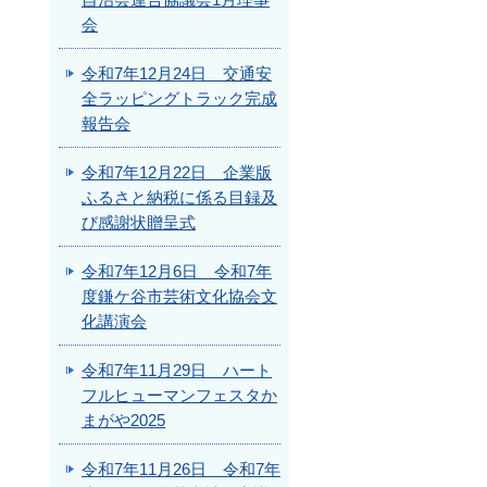
自治会連合協議会1月理事
会
令和7年12月24日 交通安
全ラッピングトラック完成
報告会
令和7年12月22日 企業版
ふるさと納税に係る目録及
び感謝状贈呈式
令和7年12月6日 令和7年
度鎌ケ谷市芸術文化協会文
化講演会
令和7年11月29日 ハート
フルヒューマンフェスタか
まがや2025
令和7年11月26日 令和7年