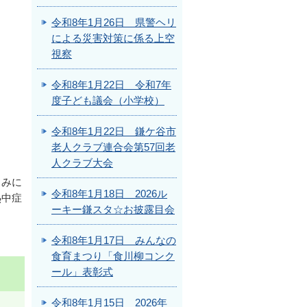
令和8年1月26日 県警ヘリ
による災害対策に係る上空
視察
令和8年1月22日 令和7年
度子ども議会（小学校）
令和8年1月22日 鎌ケ谷市
老人クラブ連合会第57回老
人クラブ大会
しみに
令和8年1月18日 2026ル
熱中症
ーキー鎌スタ☆お披露目会
令和8年1月17日 みんなの
食育まつり「食川柳コンク
ール」表彰式
令和8年1月15日 2026年