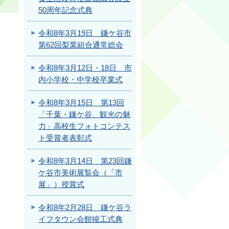
50周年記念式典
令和8年3月19日 鎌ケ谷市
第62回梨業組合通常総会
令和8年3月12日・18日 市
内小学校・中学校卒業式
令和8年3月15日 第13回
「千葉・鎌ケ谷、観光の魅
力」高校生フォトコンテス
ト受賞者表彰式
令和8年3月14日 第23回鎌
ケ谷市美術展覧会（「市
展」）授賞式
令和8年2月28日 鎌ケ谷ラ
イフタウン会館竣工式典