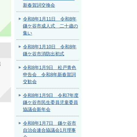
新春賀詞交換会
令和8年1月11日 令和8年
鎌ケ谷市成人式 二十歳の
集い
令和8年1月10日 令和8年
鎌ケ谷市消防出初式
選
令和8年1月9日 松戸青色
申告会 令和8年新春賀詞
交歓会
令和8年1月9日 令和7年度
鎌ケ谷市民生委員児童委員
協議会新年会
令和8年1月7日 鎌ケ谷市
自治会連合協議会1月理事