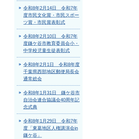
令和8年2月14日 令和7年
度市民文化賞・市民スポー
ツ賞・市民賞表彰式
令和8年2月10日 令和7年
度鎌ケ谷市教育委員会小・
中学校児童生徒表彰式
令和8年2月1日 令和8年度
千葉県西部地区郵便局長会
通常総会
令和8年1月31日 鎌ケ谷市
自治会連合協議会40周年記
念式典
令和8年1月29日 令和7年
度「東葛地区人権講演会in
鎌ケ谷」