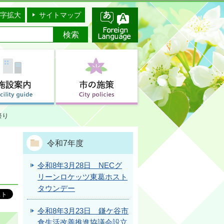
字拡大
サイトマップ
祭り
令和7年度
令和8年3月28日 NECグ
リーンロケッツ東葛ホスト
タウンデー
令和8年3月23日 鎌ケ谷市
食生活改善推進協議会設立