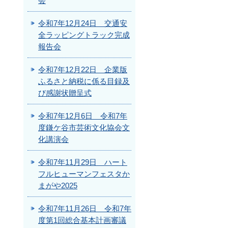
会
令和7年12月24日 交通安
全ラッピングトラック完成
報告会
令和7年12月22日 企業版
ふるさと納税に係る目録及
び感謝状贈呈式
令和7年12月6日 令和7年
度鎌ケ谷市芸術文化協会文
化講演会
令和7年11月29日 ハート
フルヒューマンフェスタか
まがや2025
令和7年11月26日 令和7年
度第1回総合基本計画審議