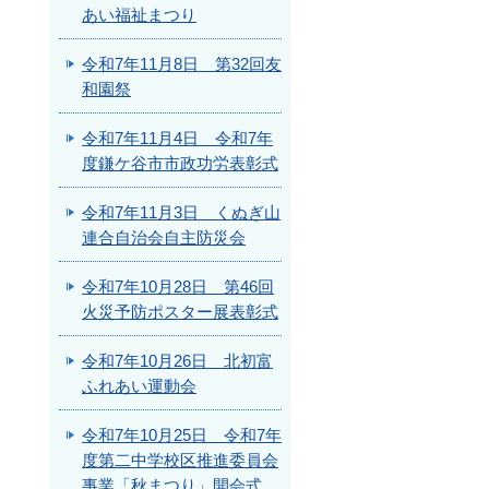
あい福祉まつり
令和7年11月8日 第32回友
和園祭
令和7年11月4日 令和7年
度鎌ケ谷市市政功労表彰式
令和7年11月3日 くぬぎ山
連合自治会自主防災会
令和7年10月28日 第46回
火災予防ポスター展表彰式
令和7年10月26日 北初富
ふれあい運動会
令和7年10月25日 令和7年
度第二中学校区推進委員会
事業「秋まつり」開会式