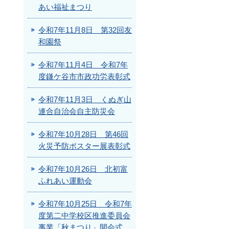
あい福祉まつり
令和7年11月8日 第32回友
和園祭
令和7年11月4日 令和7年
度鎌ケ谷市市政功労表彰式
令和7年11月3日 くぬぎ山
連合自治会自主防災会
令和7年10月28日 第46回
火災予防ポスター展表彰式
令和7年10月26日 北初富
ふれあい運動会
令和7年10月25日 令和7年
度第二中学校区推進委員会
事業「秋まつり」開会式