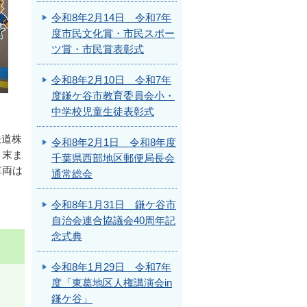
令和8年2月14日 令和7年
度市民文化賞・市民スポー
ツ賞・市民賞表彰式
令和8年2月10日 令和7年
度鎌ケ谷市教育委員会小・
中学校児童生徒表彰式
鉄道株
令和8年2月1日 令和8年度
月末ま
千葉県西部地区郵便局長会
車両は
通常総会
令和8年1月31日 鎌ケ谷市
自治会連合協議会40周年記
念式典
令和8年1月29日 令和7年
度「東葛地区人権講演会in
鎌ケ谷」