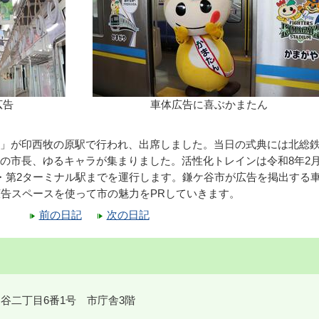
広告
車体広告に喜ぶかまたん
」が印西牧の原駅で行われ、出席しました。当日の式典には北総
の市長、ゆるキャラが集まりました。活性化トレインは令和8年2
・第2ターミナル駅までを運行します。鎌ケ谷市が広告を掲出する
広告スペースを使って市の魅力をPRしていきます。
前の日記
次の日記
鎌ケ谷二丁目6番1号 市庁舎3階