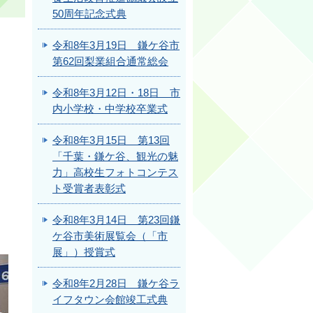
50周年記念式典
令和8年3月19日 鎌ケ谷市
第62回梨業組合通常総会
令和8年3月12日・18日 市
内小学校・中学校卒業式
令和8年3月15日 第13回
「千葉・鎌ケ谷、観光の魅
力」高校生フォトコンテス
ト受賞者表彰式
令和8年3月14日 第23回鎌
ケ谷市美術展覧会（「市
展」）授賞式
令和8年2月28日 鎌ケ谷ラ
イフタウン会館竣工式典