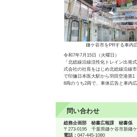
鎌ケ谷市をPRする車内
令和7年7月15日（火曜日）
「北総線沿線活性化トレイン出発式
式会社の社長をはじめ北総線沿線市
で印旛日本医大駅から羽田空港第1
8両のうち2両で、車体広告と車内
問い合わせ
総務企画部 秘書広報課 秘書係
〒273-0195 千葉県鎌ケ谷市新
電話：
047-445-1080