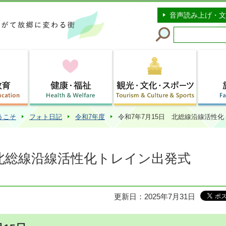
このページの本文へ移動
音声読み上げ・文
うこそ
フォト日記
令和7年度
令和7年7月15日 北総線沿線活性
 北総線沿線活性化トレイン出発式
更新日：2025年7月31日