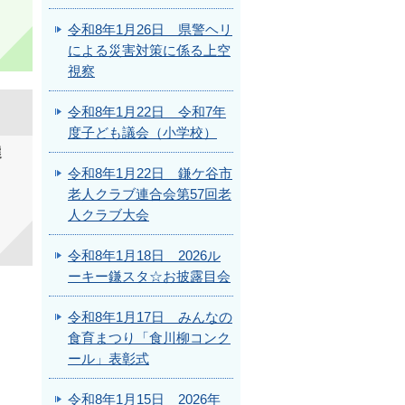
令和8年1月26日 県警ヘリ
による災害対策に係る上空
視察
令和8年1月22日 令和7年
度子ども議会（小学校）
選
令和8年1月22日 鎌ケ谷市
老人クラブ連合会第57回老
人クラブ大会
令和8年1月18日 2026ル
ーキー鎌スタ☆お披露目会
令和8年1月17日 みんなの
食育まつり「食川柳コンク
ール」表彰式
令和8年1月15日 2026年