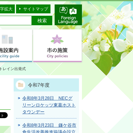
字拡大
サイトマップ
化トレイン出発式
令和7年度
令和8年3月28日 NECグ
リーンロケッツ東葛ホスト
タウンデー
令和8年3月23日 鎌ケ谷市
食生活改善推進協議会設立