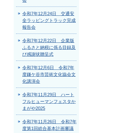
会
令和7年12月24日 交通安
全ラッピングトラック完成
報告会
令和7年12月22日 企業版
ふるさと納税に係る目録及
び感謝状贈呈式
令和7年12月6日 令和7年
度鎌ケ谷市芸術文化協会文
化講演会
令和7年11月29日 ハート
フルヒューマンフェスタか
まがや2025
令和7年11月26日 令和7年
度第1回総合基本計画審議