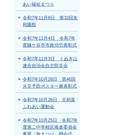
あい福祉まつり
令和7年11月8日 第32回友
和園祭
令和7年11月4日 令和7年
度鎌ケ谷市市政功労表彰式
令和7年11月3日 くぬぎ山
連合自治会自主防災会
令和7年10月28日 第46回
火災予防ポスター展表彰式
令和7年10月26日 北初富
ふれあい運動会
令和7年10月25日 令和7年
度第二中学校区推進委員会
事業「秋まつり」開会式