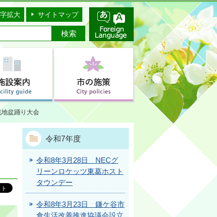
字拡大
サイトマップ
屯地盆踊り大会
令和7年度
令和8年3月28日 NECグ
リーンロケッツ東葛ホスト
タウンデー
令和8年3月23日 鎌ケ谷市
食生活改善推進協議会設立