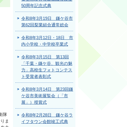
50周年記念式典
令和8年3月19日 鎌ケ谷市
第62回梨業組合通常総会
令和8年3月12日・18日 市
内小学校・中学校卒業式
令和8年3月15日 第13回
「千葉・鎌ケ谷、観光の魅
力」高校生フォトコンテス
ト受賞者表彰式
令和8年3月14日 第23回鎌
ケ谷市美術展覧会（「市
展」）授賞式
衛隊
令和8年2月28日 鎌ケ谷ラ
おりま
イフタウン会館竣工式典