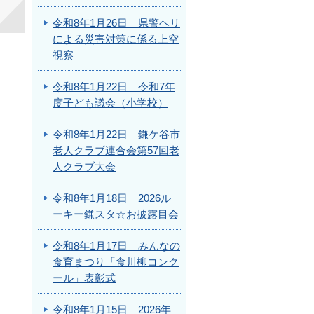
令和8年1月26日 県警ヘリ
による災害対策に係る上空
視察
令和8年1月22日 令和7年
度子ども議会（小学校）
令和8年1月22日 鎌ケ谷市
老人クラブ連合会第57回老
人クラブ大会
令和8年1月18日 2026ル
ーキー鎌スタ☆お披露目会
令和8年1月17日 みんなの
食育まつり「食川柳コンク
ール」表彰式
令和8年1月15日 2026年