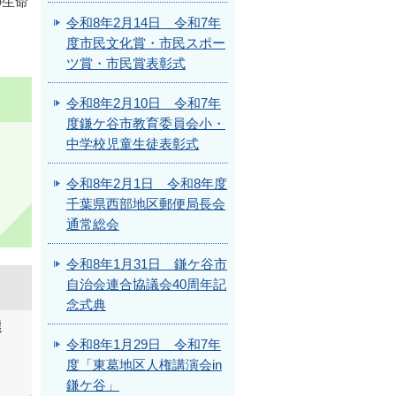
の生命
。
令和8年2月14日 令和7年
度市民文化賞・市民スポー
ツ賞・市民賞表彰式
令和8年2月10日 令和7年
度鎌ケ谷市教育委員会小・
中学校児童生徒表彰式
令和8年2月1日 令和8年度
千葉県西部地区郵便局長会
通常総会
令和8年1月31日 鎌ケ谷市
自治会連合協議会40周年記
念式典
選
令和8年1月29日 令和7年
度「東葛地区人権講演会in
鎌ケ谷」