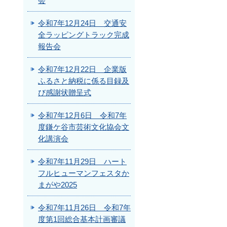
会
令和7年12月24日 交通安
全ラッピングトラック完成
報告会
令和7年12月22日 企業版
ふるさと納税に係る目録及
び感謝状贈呈式
令和7年12月6日 令和7年
度鎌ケ谷市芸術文化協会文
化講演会
令和7年11月29日 ハート
フルヒューマンフェスタか
まがや2025
令和7年11月26日 令和7年
度第1回総合基本計画審議