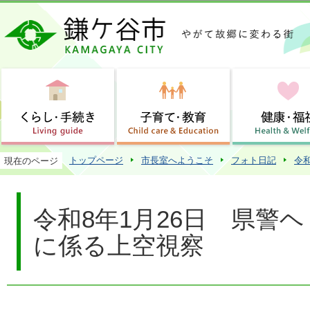
この
トップページ
市長室へようこそ
フォト日記
令
現在のページ
令和8年1月26日 県警
に係る上空視察