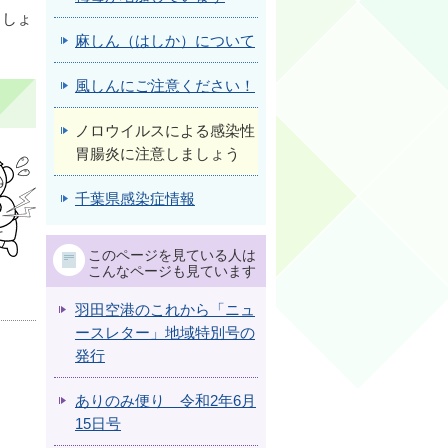
ましょ
麻しん（はしか）について
風しんにご注意ください！
ノロウイルスによる感染性
胃腸炎に注意しましょう
千葉県感染症情報
このページを見ている人は
こんなページも見ています
羽田空港のこれから「ニュ
ースレター」地域特別号の
発行
ありのみ便り 令和2年6月
15日号