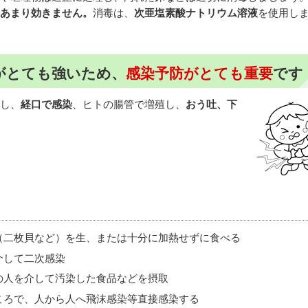
あまり効きません。
消毒は、
次亜塩素酸ナトリウム溶液
を使用し
がとても強いため、
感染予防がとても重要
です
し、
経口で感染
、ヒトの腸管で増殖し、
おう吐、下
（二枚貝など）を生、または十分に加熱せずに食べる
介して二次感染
の人を介して汚染した食品などを摂取
ころで、人から人へ飛沫感染等直接感染する