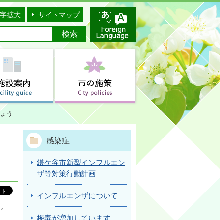
字拡大
サイトマップ
ょう
感染症
鎌ケ谷市新型インフルエン
ザ等対策行動計画
インフルエンザについて
う。
梅毒が増加しています
。