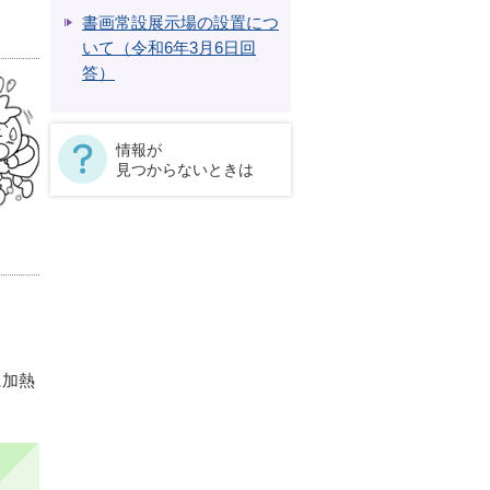
書画常設展示場の設置につ
いて（令和6年3月6日回
答）
情報が
見つからないときは
に加熱