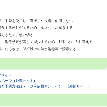
で、手袋を使用し、直接手や皮膚に使用しない
腐食する恐れがあるため、念入りに水拭きする
落ちるため、使い切る
と、消毒効果が著しく減少するため、1回ごとに入れ替える
になる物は、85℃以上の熱水消毒等で消毒する
部サイト）
るページ（外部サイト）
路と予防方法は？（政府広報オンライン）（外部サイト）