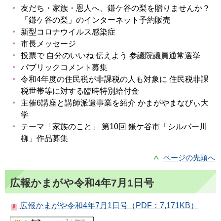
友だち・家族・恩人へ、鎌ケ谷の梨を贈りませんか？
「鎌ケ谷の梨」のインターネット予約販売
新型コロナウイルス感染症
市長メッセージ
投票で 自分のいいね 伝えよう 参議院議員通常選挙
パブリックコメント募集
令和4年度の住民税が非課税の人も対象に 住民税非課
税世帯等に対する臨時特別給付金
主催6講座と講師派遣事業を紹介 かまがやまなびぃ大
学
テーマ「家族のこと」 第10回 鎌ケ谷市「シルバー川
柳」作品募集
ページの先頭へ
広報かまがや令和4年7月1日号
広報かまがや令和4年7月1日号（PDF：7,171KB）