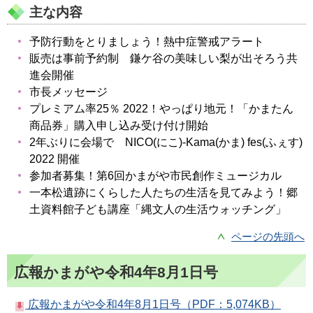
主な内容
予防行動をとりましょう！熱中症警戒アラート
販売は事前予約制 鎌ケ谷の美味しい梨が出そろう共
進会開催
市長メッセージ
プレミアム率25％ 2022！やっぱり地元！「かまたん
商品券」購入申し込み受け付け開始
2年ぶりに会場で NICO(にこ)-Kama(かま) fes(ふぇす)
2022 開催
参加者募集！第6回かまがや市民創作ミュージカル
一本松遺跡にくらした人たちの生活を見てみよう！郷
土資料館子ども講座「縄文人の生活ウォッチング」
ページの先頭へ
広報かまがや令和4年8月1日号
広報かまがや令和4年8月1日号（PDF：5,074KB）