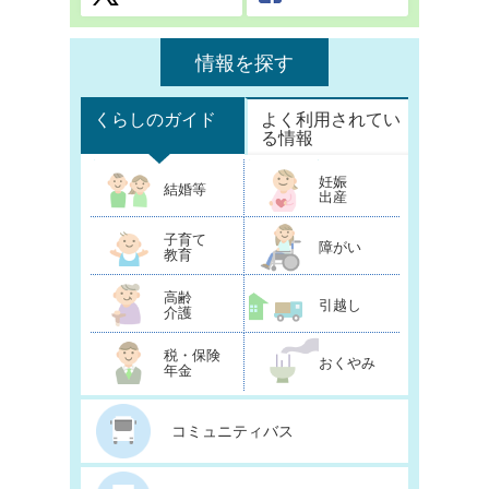
情報を探す
くらしのガイド
よく利用されてい
る情報
妊娠
結婚等
出産
子育て
障がい
教育
高齢
引越し
介護
税・保険
おくやみ
年金
コミュニティバス