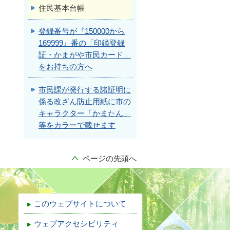
住民基本台帳
登録番号が『150000から
169999』番の「印鑑登録
証・かまがや市民カード」
をお持ちの方へ
市民課が発行する諸証明に
係る改ざん防止用紙に市の
キャラクター「かまたん」
等をカラーで載せます
ページの先頭へ
このウェブサイトについて
ウェブアクセシビリティ