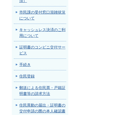
済）
市民課の受付窓口混雑状況
について
キャッシュレス決済のご利
用について
証明書のコンビニ交付サー
ビス
手続き
住民登録
郵送による住民票・戸籍証
明書等の請求方法
住民異動の届出・証明書の
交付申請の際の本人確認書