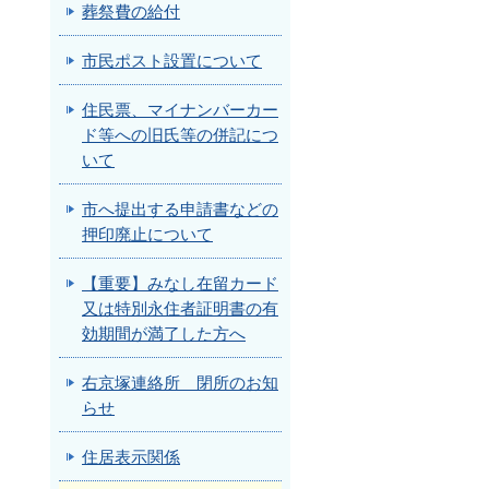
葬祭費の給付
市民ポスト設置について
住民票、マイナンバーカー
ド等への旧氏等の併記につ
いて
市へ提出する申請書などの
押印廃止について
【重要】みなし在留カード
又は特別永住者証明書の有
効期間が満了した方へ
右京塚連絡所 閉所のお知
らせ
住居表示関係