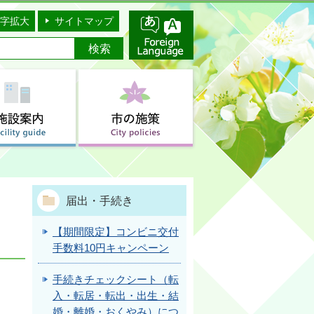
字拡大
サイトマップ
届出・手続き
【期間限定】コンビニ交付
手数料10円キャンペーン
手続きチェックシート（転
入・転居・転出・出生・結
婚・離婚・おくやみ）につ