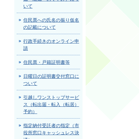
いて
住民票への氏名の振り仮名
の記載について
行政手続きのオンライン申
請
住民票・戸籍証明書等
日曜日の証明書交付窓口に
ついて
引越しワンストップサービ
ス（転出届・転入（転居）
予約）
指定納付受託者の指定（市
役所窓口キャッシュレス決