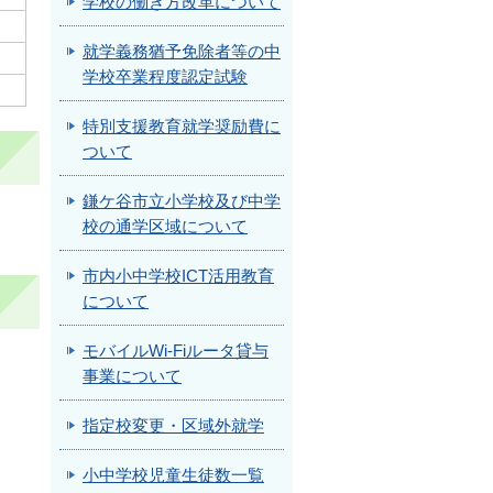
学校の働き方改革について
就学義務猶予免除者等の中
学校卒業程度認定試験
特別支援教育就学奨励費に
ついて
鎌ケ谷市立小学校及び中学
校の通学区域について
市内小中学校ICT活用教育
について
モバイルWi-Fiルータ貸与
事業について
指定校変更・区域外就学
小中学校児童生徒数一覧