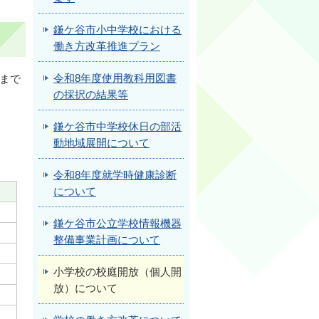
鎌ケ谷市小中学校における
働き方改革推進プラン
令和8年度使用教科用図書
月まで
の採択の結果等
鎌ケ谷市中学校休日の部活
動地域展開について
令和8年度就学時健康診断
について
鎌ケ谷市公立学校情報機器
整備事業計画について
小学校の校庭開放（個人開
放）について