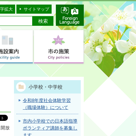
字拡大
サイトマップ
小学校・中学校
令和8年度社会体験学習
（職場体験）について
市内小学校での日本語指導
に開放
ボランティア講師を募集し
ます