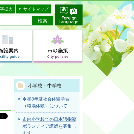
字拡大
サイトマップ
小学校・中学校
令和8年度社会体験学習
（職場体験）について
市内小学校での日本語指導
ボランティア講師を募集し
ます