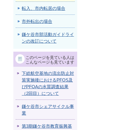
転入、市内転居の場合
市外転出の場合
鎌ケ谷市部活動ガイドライ
ンの改訂について
このページを見ている人は
こんなページも見ています
下総航空基地の流出防止対
策実施後におけるPFOS及
びPFOAの水質調査結果
（2回目）について
鎌ケ谷市シェアサイクル事
業
第3期鎌ケ谷市教育振興基