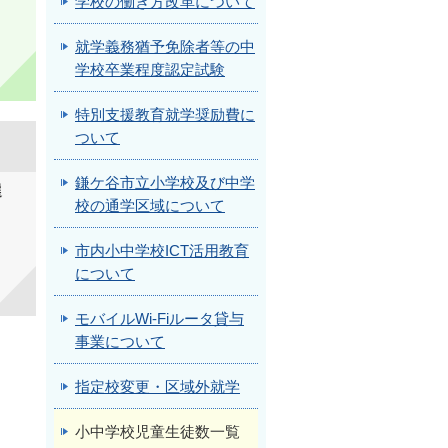
学校の働き方改革について
就学義務猶予免除者等の中
学校卒業程度認定試験
特別支援教育就学奨励費に
ついて
鎌ケ谷市立小学校及び中学
選
校の通学区域について
市内小中学校ICT活用教育
について
モバイルWi-Fiルータ貸与
事業について
指定校変更・区域外就学
小中学校児童生徒数一覧