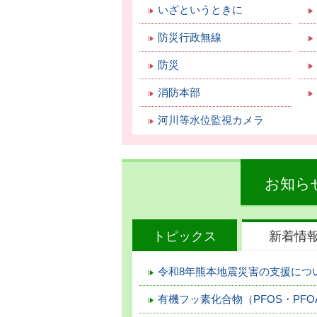
いざというときに
防災行政無線
防災
消防本部
河川等水位監視カメラ
お知ら
トピックス
新着情
令和8年熊本地震災害の支援につ
有機フッ素化合物（PFOS・PF