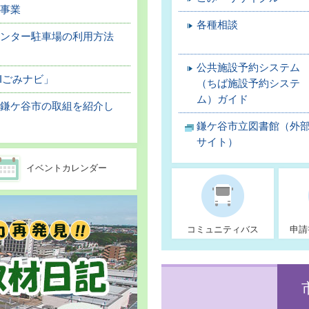
事業
各種相談
センター駐車場の利用方法
公共施設予約システム
Iごみナビ」
（ちば施設予約システ
ム）ガイド
た鎌ケ谷市の取組を紹介し
鎌ケ谷市立図書館（外
サイト）
イベントカレンダー
コミュニティバス
申請