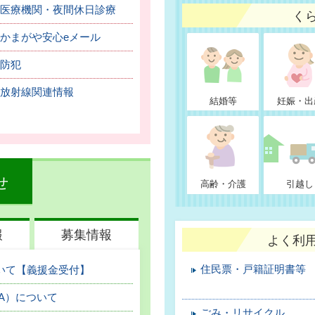
医療機関・夜間休日診療
く
かまがや安心eメール
防犯
放射線関連情報
結婚等
妊娠・出
せ
高齢・介護
引越し
報
募集情報
よく利
住民票・戸籍証明書等
いて【義援金受付】
OA）について
ごみ・リサイクル