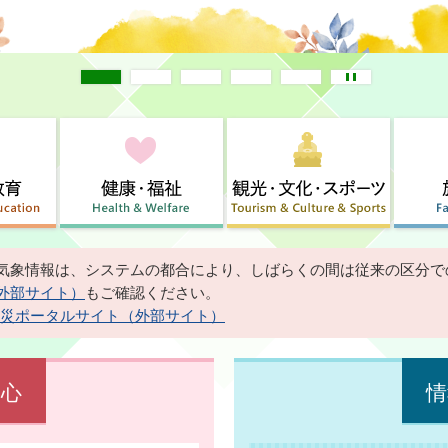
1
2
3
4
5
気象情報は、システムの都合により、しばらくの間は従来の区分で
外部サイト）
もご確認ください。
災ポータルサイト（外部サイト）
安心
情