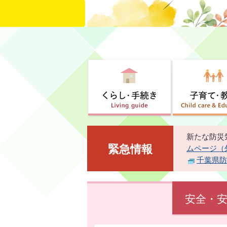
新たな防災
緊急情報
ムページ（
千葉県防
安全・