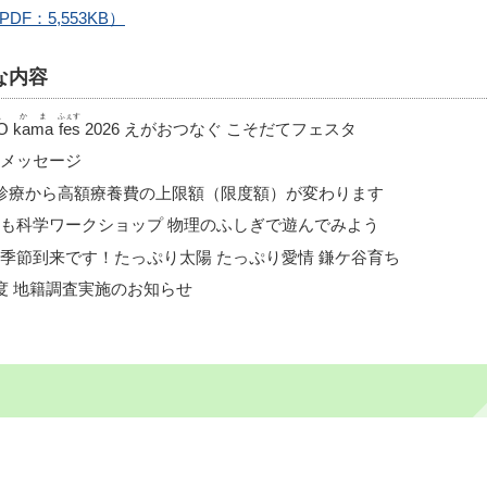
F：5,553KB）
な内容
こ
かま
ふぇす
O
kama
fes
2026 えがおつなぐ こそだてフェスタ
メッセージ
診療から高額療養費の上限額（限度額）が変わります
も科学ワークショップ 物理のふしぎで遊んでみよう
季節到来です！たっぷり太陽 たっぷり愛情 鎌ケ谷育ち
度 地籍調査実施のお知らせ