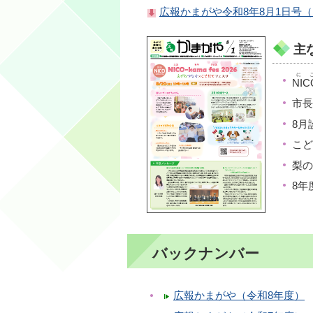
広報かまがや令和8年8月1日号（PD
主
に
NIC
市長
8月
こど
梨の
8年
バックナンバー
広報かまがや（令和8年度）