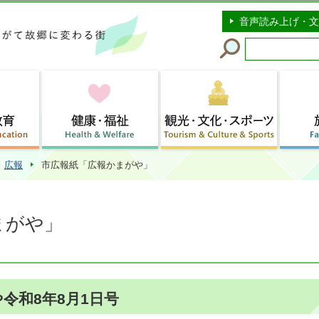
このページの本文へ移動
音声読み上げ・文
広報
市広報紙「広報かまがや」
まがや」
令和8年8月1日号