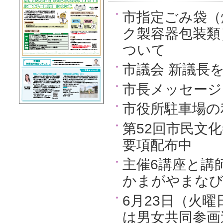
市指定ごみ袋（
ク製容器包装類
ついて
市議会 新議長
市長メッセージ
市役所駐車場の
第52回市民文化
要項配布中
主催6講座と講
かまがやまなび
6月23日（火曜
は男女共同参画