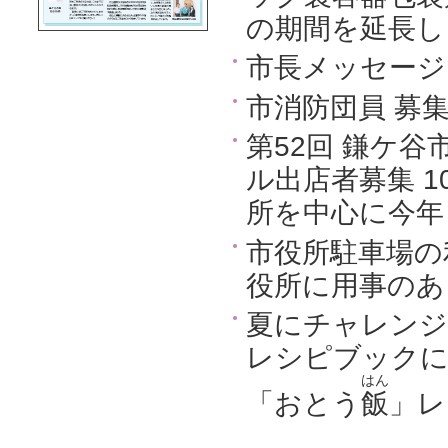
の期間を延長し
市長メッセージ
市消防団員 募
第52回 鎌ケ谷
ル出店者募集 1
所を中心に今年
市役所駐車場の
役所に用事のあ
夏にチャレン
レシピブックに
はん
「おとう
飯
」レ