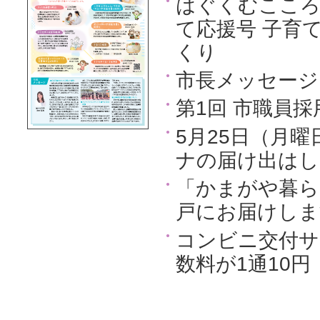
はぐくむこころ
て応援号 子育
くり
市長メッセージ
第1回 市職員採
5月25日（月
ナの届け出はし
「かまがや暮ら
戸にお届けしま
コンビニ交付サ
数料が1通10円