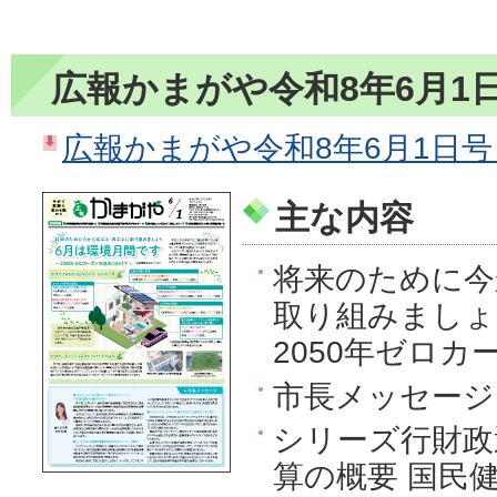
広報かまがや令和8年6月1
広報かまがや令和8年6月1日号（P
主な内容
将来のために今
取り組みましょ
2050年ゼロ
市長メッセージ
シリーズ行財政
算の概要 国民