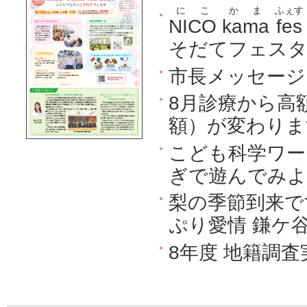
にこ
かま
ふぇす
NICO
kama
fes
そだてフェス
市長メッセージ
8月診療から高
額）が変わりま
こども科学ワー
ぎで遊んでみ
梨の季節到来で
ぷり愛情 鎌ケ
8年度 地籍調