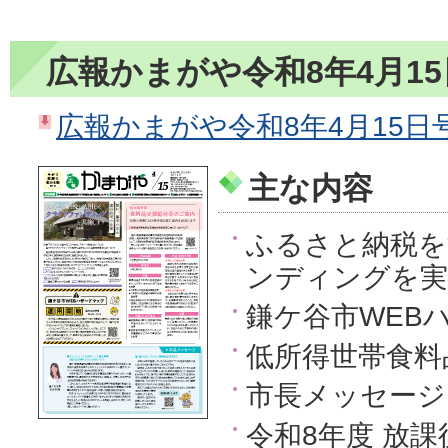
広報かまがや令和8年4月1
広報かまがや令和8年4月15日号（
主な内容
ふるさと納税を
ンディングを実
鎌ケ谷市WEB
低所得世帯食料
市長メッセージ
令和8年度 放