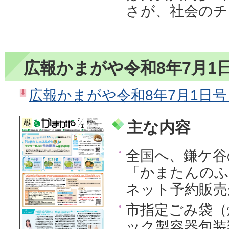
さが、社会のチ
広報かまがや令和8年7月1
広報かまがや令和8年7月1日号（P
主な内容
全国へ、鎌ケ谷
「かまたんのふ
ネット予約販売
市指定ごみ袋（
ック製容器包装