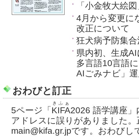
「小金牧大絵図
4月から変更に
改正について
狂犬病予防集合
県内初、生成A
多言語10言語
AIごみナビ」
おわびと訂正
きふぁ
5ページ「
KIFA
2026 語学講
アドレスに誤りがありました。
main@kifa.gr.jpです。おわ