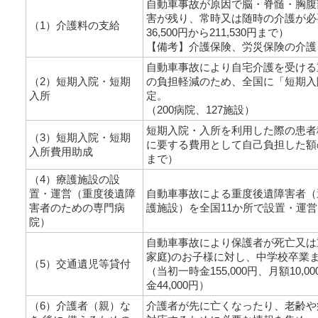
自動車事故が原因で脳・脊髄・胸腹
害が残り、常時又は随時の介護が
（1）介護料の支給
36,500円から211,530円まで）
【備考】介護保険、労災保険の介護
自動車事故により自宅介護を受ける
（2）短期入院・短期
の負担軽減のため、全国に「短期入
入所
定。
（200病院、127施設）
短期入院・入所を利用した際の患者
（3）短期入院・短期
に要する費用として自己負担した額の一
入所費用助成
まで）
（4）療護施設の設
置・運営（重度後遺障
自動車事故による重度後遺障害者（
害者のための専門病
護施設）を全国11か所で設置・運
院）
自動車事故により保護者が死亡又は
家庭)のお子様に対し、中学校卒業
（5）交通遺児等貸付
（当初一時金155,000円、月額10,
金44,000円）
（6）介護者（親）な
介護者が先に亡くなったり、老齢や