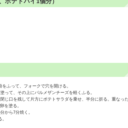
、ポテトパイ1個分）
粉をふって、フォークで穴を開ける。
を塗って、その上にパルメザンチーズを軽くふる。
、閉じ口を残して片方にポテトサラダを乗せ、半分に折る。重なっ
卵を塗る。
5分から7分焼く。
る。