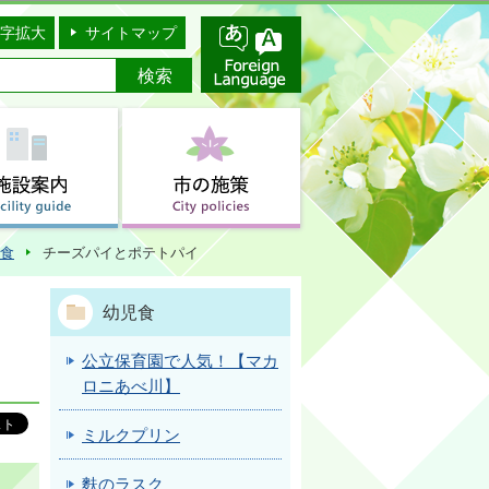
字拡大
サイトマップ
食
チーズパイとポテトパイ
幼児食
公立保育園で人気！【マカ
ロニあべ川】
ミルクプリン
麩のラスク