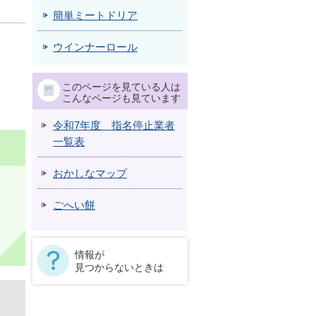
簡単ミートドリア
ウインナーロール
このページを見ている人は
こんなページも見ています
令和7年度 指名停止業者
一覧表
おかしなマップ
ごへい餅
情報が
見つからないときは