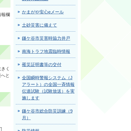
かまがや安心eメール
情報欄
土砂災害に備えて
鎌ケ谷市災害時協力井戸
南海トラフ地震臨時情報
罹災証明書等の交付
大きく
報へと
全国瞬時警報システム（J
アラート）の全国一斉情報
伝達試験（試験放送）を実
施します
鎌ケ谷市総合防災訓練（9
月）