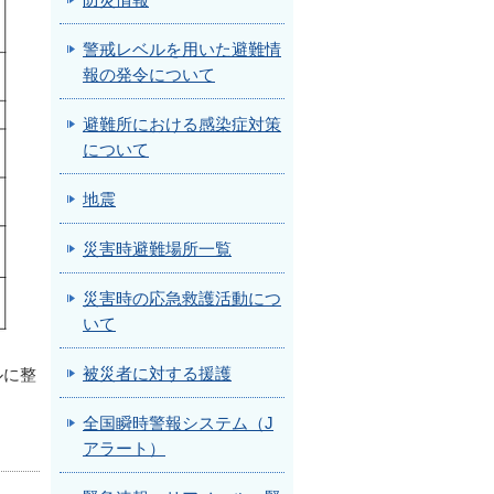
防災情報
警戒レベルを用いた避難情
報の発令について
避難所における感染症対策
について
地震
災害時避難場所一覧
災害時の応急救護活動につ
いて
被災者に対する援護
ルに整
全国瞬時警報システム（J
アラート）