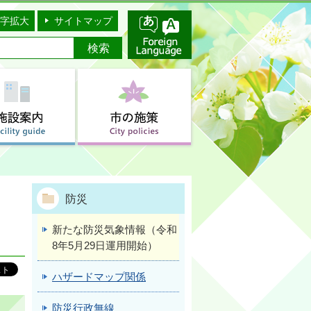
字拡大
サイトマップ
防災
新たな防災気象情報（令和
8年5月29日運用開始）
ハザードマップ関係
防災行政無線