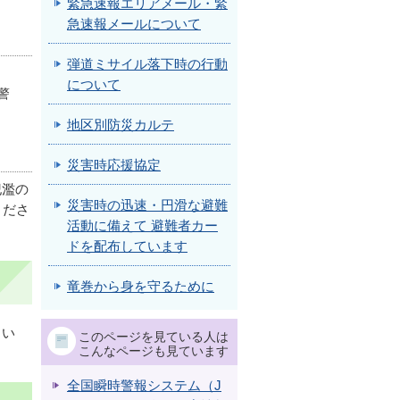
緊急速報エリアメール・緊
急速報メールについて
弾道ミサイル落下時の行動
について
警
地区別防災カルテ
災害時応援協定
氾濫の
災害時の迅速・円滑な避難
くださ
活動に備えて 避難者カー
ドを配布しています
竜巻から身を守るために
さい
このページを見ている人は
こんなページも見ています
全国瞬時警報システム（J