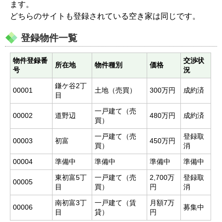
ます。
どちらのサイトも登録されている空き家は同じです。
登録物件一覧
物件登録番
交渉状
所在地
物件種別
価格
号
況
鎌ケ谷2丁
00001
土地（売買）
300万円
成約済
目
一戸建て（売
00002
道野辺
480万円
成約済
買）
一戸建て（売
登録取
00003
初富
450万円
買）
消
00004
準備中
準備中
準備中
準備中
東初富5丁
一戸建て（売
2,700万
登録取
00005
目
買）
円
消
南初富3丁
一戸建て（賃
月額7万
00006
募集中
目
貸）
円