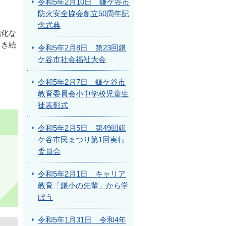
令和5年2月10日 鎌ケ谷市
防火安全協会創立50周年記
念式典
強化な
引き続
令和5年2月8日 第23回鎌
ケ谷市社会福祉大会
令和5年2月7日 鎌ケ谷市
教育委員会小中学校児童生
徒表彰式
令和5年2月5日 第49回鎌
ケ谷市民まつり第1回実行
委員会
令和5年2月1日 キャリア
教育「鎌小の先輩」から学
ぼう
令和5年1月31日 令和4年