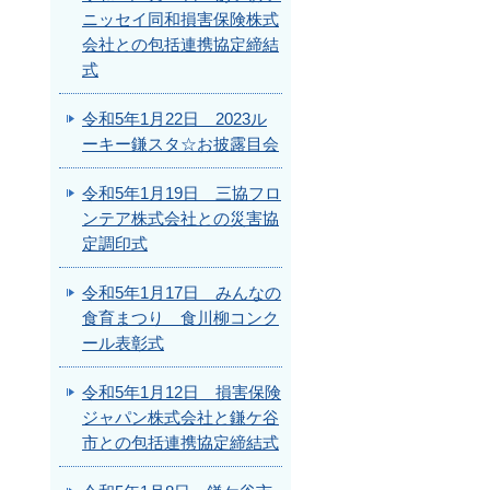
ニッセイ同和損害保険株式
会社との包括連携協定締結
式
令和5年1月22日 2023ル
ーキー鎌スタ☆お披露目会
令和5年1月19日 三協フロ
ンテア株式会社との災害協
定調印式
令和5年1月17日 みんなの
食育まつり 食川柳コンク
ール表彰式
令和5年1月12日 損害保険
ジャパン株式会社と鎌ケ谷
市との包括連携協定締結式