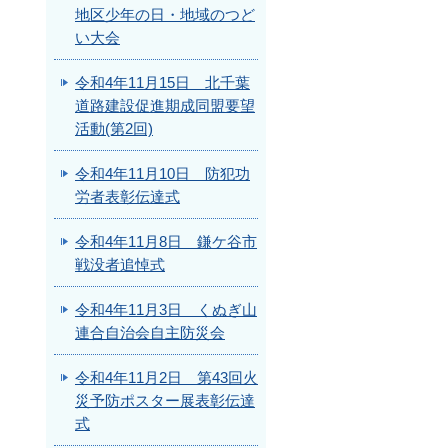
地区少年の日・地域のつど
い大会
令和4年11月15日 北千葉
道路建設促進期成同盟要望
活動(第2回)
令和4年11月10日 防犯功
労者表彰伝達式
令和4年11月8日 鎌ケ谷市
戦没者追悼式
令和4年11月3日 くぬぎ山
連合自治会自主防災会
令和4年11月2日 第43回火
災予防ポスター展表彰伝達
式