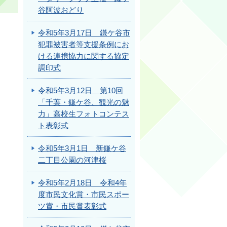
谷阿波おどり
令和5年3月17日 鎌ケ谷市
犯罪被害者等支援条例にお
ける連携協力に関する協定
調印式
令和5年3月12日 第10回
「千葉・鎌ケ谷、観光の魅
力」高校生フォトコンテス
ト表彰式
令和5年3月1日 新鎌ケ谷
二丁目公園の河津桜
令和5年2月18日 令和4年
度市民文化賞・市民スポー
ツ賞・市民賞表彰式