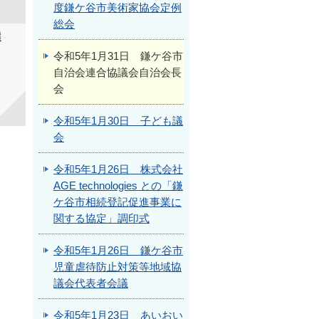
度鎌ケ谷市美術家協会定例
総会
選
令和5年1月31日 鎌ケ谷市
自治会連合協議会自治会長
会
令和5年1月30日 子ども議
会
令和5年1月26日 株式会社
AGE technologies との「鎌
ケ谷市相続登記促進事業に
関する協定」調印式
令和5年1月26日 鎌ケ谷市
児童虐待防止対策等地域協
議会代表者会議
令和5年1月23日 あいおい