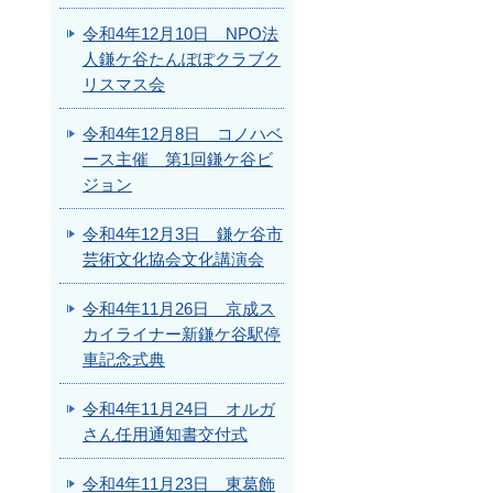
令和4年12月10日 NPO法
人鎌ケ谷たんぽぽクラブク
リスマス会
令和4年12月8日 コノハベ
ース主催 第1回鎌ケ谷ビ
ジョン
令和4年12月3日 鎌ケ谷市
芸術文化協会文化講演会
令和4年11月26日 京成ス
カイライナー新鎌ケ谷駅停
車記念式典
令和4年11月24日 オルガ
さん任用通知書交付式
令和4年11月23日 東葛飾