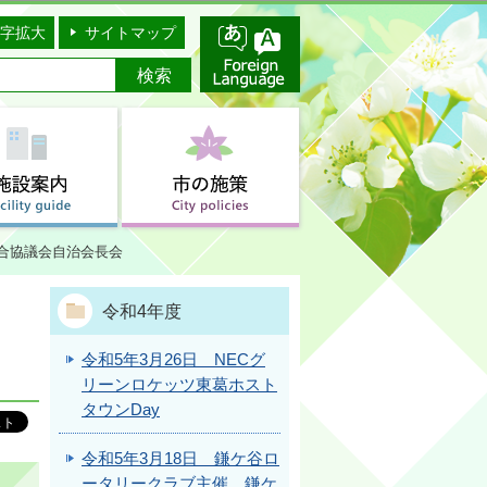
字拡大
サイトマップ
連合協議会自治会長会
令和4年度
令和5年3月26日 NECグ
リーンロケッツ東葛ホスト
タウンDay
令和5年3月18日 鎌ケ谷ロ
ータリークラブ主催 鎌ケ