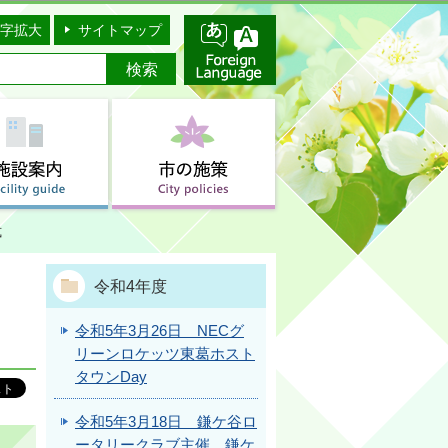
字拡大
サイトマップ
式
令和4年度
令和5年3月26日 NECグ
リーンロケッツ東葛ホスト
タウンDay
令和5年3月18日 鎌ケ谷ロ
ータリークラブ主催 鎌ケ