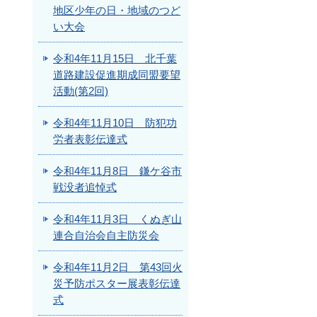
地区少年の日・地域のつど
い大会
令和4年11月15日 北千葉
道路建設促進期成同盟要望
活動(第2回)
令和4年11月10日 防犯功
労者表彰伝達式
令和4年11月8日 鎌ケ谷市
戦没者追悼式
令和4年11月3日 くぬぎ山
連合自治会自主防災会
令和4年11月2日 第43回火
災予防ポスター展表彰伝達
式