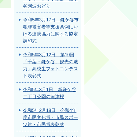
谷阿波おどり
令和5年3月17日 鎌ケ谷市
犯罪被害者等支援条例にお
ける連携協力に関する協定
調印式
令和5年3月12日 第10回
「千葉・鎌ケ谷、観光の魅
力」高校生フォトコンテス
ト表彰式
令和5年3月1日 新鎌ケ谷
二丁目公園の河津桜
令和5年2月18日 令和4年
度市民文化賞・市民スポー
ツ賞・市民賞表彰式