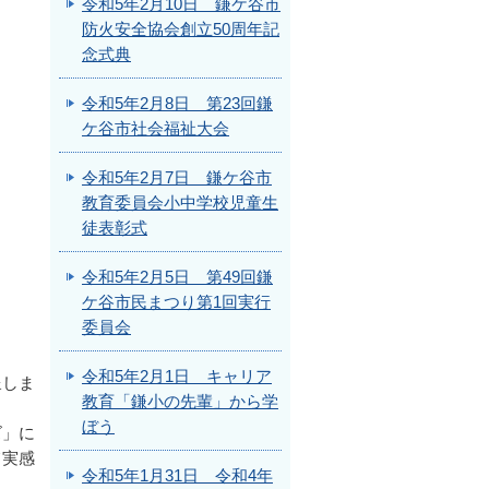
令和5年2月10日 鎌ケ谷市
防火安全協会創立50周年記
念式典
令和5年2月8日 第23回鎌
ケ谷市社会福祉大会
令和5年2月7日 鎌ケ谷市
教育委員会小中学校児童生
徒表彰式
令和5年2月5日 第49回鎌
ケ谷市民まつり第1回実行
委員会
令和5年2月1日 キャリア
呈しま
教育「鎌小の先輩」から学
ぼう
ズ」に
て実感
令和5年1月31日 令和4年