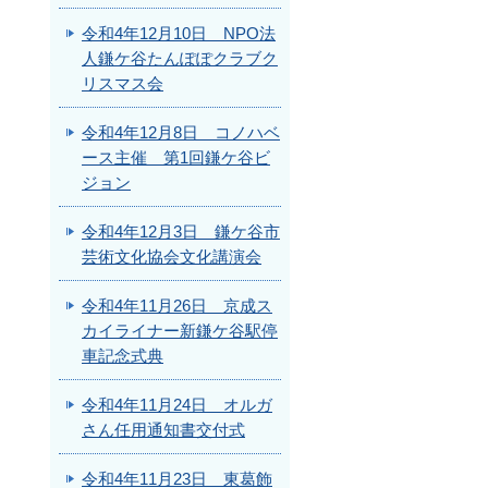
令和4年12月10日 NPO法
人鎌ケ谷たんぽぽクラブク
リスマス会
令和4年12月8日 コノハベ
ース主催 第1回鎌ケ谷ビ
ジョン
令和4年12月3日 鎌ケ谷市
芸術文化協会文化講演会
令和4年11月26日 京成ス
カイライナー新鎌ケ谷駅停
車記念式典
令和4年11月24日 オルガ
さん任用通知書交付式
令和4年11月23日 東葛飾