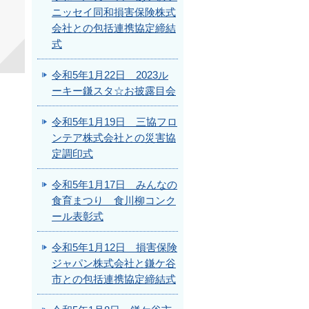
ニッセイ同和損害保険株式
会社との包括連携協定締結
式
令和5年1月22日 2023ル
ーキー鎌スタ☆お披露目会
令和5年1月19日 三協フロ
ンテア株式会社との災害協
定調印式
令和5年1月17日 みんなの
食育まつり 食川柳コンク
ール表彰式
令和5年1月12日 損害保険
ジャパン株式会社と鎌ケ谷
市との包括連携協定締結式