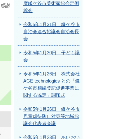
度鎌ケ谷市美術家協会定例
て感謝
総会
令和5年1月31日 鎌ケ谷市
自治会連合協議会自治会長
会
令和5年1月30日 子ども議
会
令和5年1月26日 株式会社
AGE technologies との「鎌
ケ谷市相続登記促進事業に
関する協定」調印式
令和5年1月26日 鎌ケ谷市
児童虐待防止対策等地域協
議会代表者会議
選
令和5年1月23日 あいおい