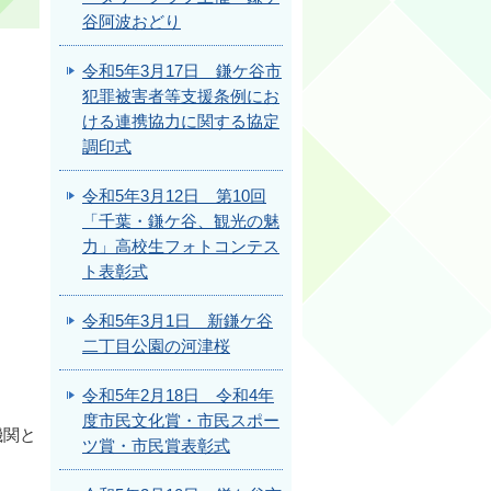
谷阿波おどり
令和5年3月17日 鎌ケ谷市
犯罪被害者等支援条例にお
ける連携協力に関する協定
調印式
令和5年3月12日 第10回
「千葉・鎌ケ谷、観光の魅
力」高校生フォトコンテス
ト表彰式
令和5年3月1日 新鎌ケ谷
二丁目公園の河津桜
令和5年2月18日 令和4年
度市民文化賞・市民スポー
機関と
ツ賞・市民賞表彰式