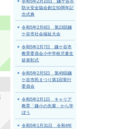
令和5年2月10日 鎌ケ谷市
防火安全協会創立50周年記
念式典
令和5年2月8日 第23回鎌
ケ谷市社会福祉大会
令和5年2月7日 鎌ケ谷市
教育委員会小中学校児童生
徒表彰式
令和5年2月5日 第49回鎌
ケ谷市民まつり第1回実行
委員会
選
令和5年2月1日 キャリア
教育「鎌小の先輩」から学
ぼう
令和5年1月31日 令和4年