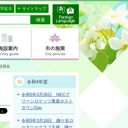
字拡大
サイトマップ
役員会
令和4年度
令和5年3月26日 NECグ
リーンロケッツ東葛ホスト
タウンDay
令和5年3月18日 鎌ケ谷ロ
ータリークラブ主催 鎌ケ