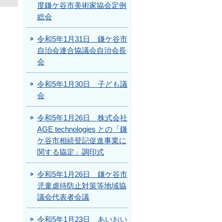
度鎌ケ谷市美術家協会定例
総会
令和5年1月31日 鎌ケ谷市
自治会連合協議会自治会長
会
令和5年1月30日 子ども議
会
令和5年1月26日 株式会社
AGE technologies との「鎌
ケ谷市相続登記促進事業に
関する協定」調印式
令和5年1月26日 鎌ケ谷市
児童虐待防止対策等地域協
議会代表者会議
令和5年1月23日 あいおい