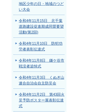
地区少年の日・地域のつど
い大会
令和4年11月15日 北千葉
道路建設促進期成同盟要望
活動(第2回)
令和4年11月10日 防犯功
労者表彰伝達式
令和4年11月8日 鎌ケ谷市
戦没者追悼式
令和4年11月3日 くぬぎ山
連合自治会自主防災会
令和4年11月2日 第43回火
災予防ポスター展表彰伝達
式