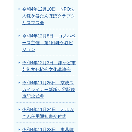
令和4年12月10日 NPO法
人鎌ケ谷たんぽぽクラブク
リスマス会
令和4年12月8日 コノハベ
ース主催 第1回鎌ケ谷ビ
ジョン
令和4年12月3日 鎌ケ谷市
芸術文化協会文化講演会
令和4年11月26日 京成ス
カイライナー新鎌ケ谷駅停
車記念式典
令和4年11月24日 オルガ
さん任用通知書交付式
令和4年11月23日 東葛飾