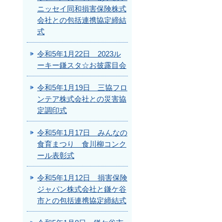
ニッセイ同和損害保険株式
会社との包括連携協定締結
式
令和5年1月22日 2023ル
ーキー鎌スタ☆お披露目会
令和5年1月19日 三協フロ
ンテア株式会社との災害協
定調印式
令和5年1月17日 みんなの
食育まつり 食川柳コンク
ール表彰式
令和5年1月12日 損害保険
ジャパン株式会社と鎌ケ谷
市との包括連携協定締結式