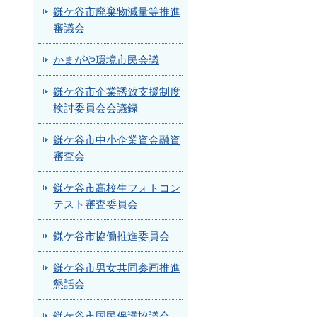
鎌ケ谷市廃棄物減量等推進
審議会
かまがや環境市民会議
鎌ケ谷市企業誘致支援制度
検討委員会会議録
鎌ケ谷市中小企業資金融資
審査会
鎌ケ谷市高校生フォトコン
テスト審査委員会
鎌ケ谷市協働推進委員会
鎌ケ谷市男女共同参画推進
懇話会
鎌ケ谷市国民保護協議会