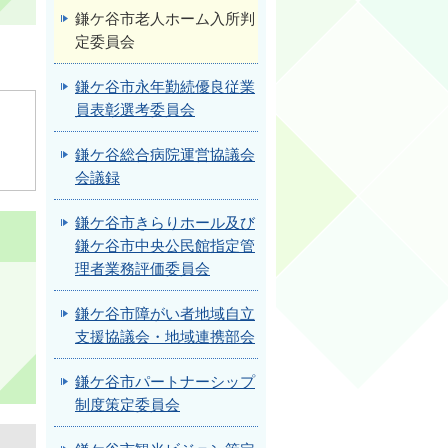
鎌ケ谷市老人ホーム入所判
定委員会
鎌ケ谷市永年勤続優良従業
員表彰選考委員会
鎌ケ谷総合病院運営協議会
会議録
鎌ケ谷市きらりホール及び
鎌ケ谷市中央公民館指定管
理者業務評価委員会
鎌ケ谷市障がい者地域自立
支援協議会・地域連携部会
鎌ケ谷市パートナーシップ
制度策定委員会