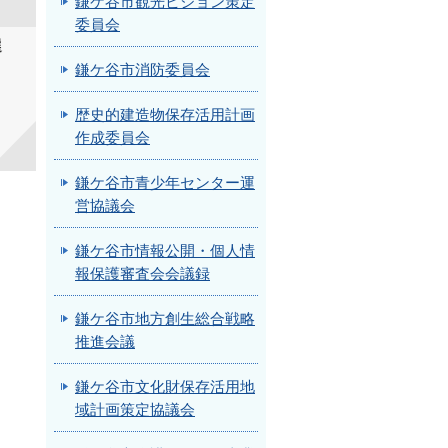
鎌ケ谷市観光ビジョン策定
委員会
選
鎌ケ谷市消防委員会
歴史的建造物保存活用計画
作成委員会
鎌ケ谷市青少年センター運
営協議会
鎌ケ谷市情報公開・個人情
報保護審査会会議録
鎌ケ谷市地方創生総合戦略
推進会議
鎌ケ谷市文化財保存活用地
域計画策定協議会