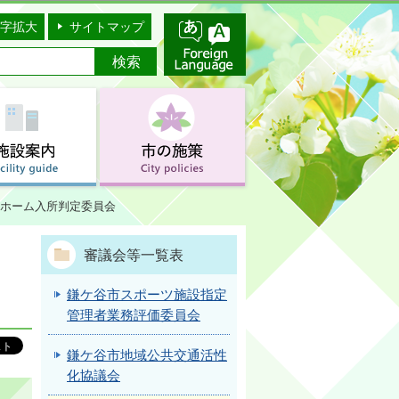
字拡大
サイトマップ
ホーム入所判定委員会
審議会等一覧表
鎌ケ谷市スポーツ施設指定
管理者業務評価委員会
鎌ケ谷市地域公共交通活性
化協議会