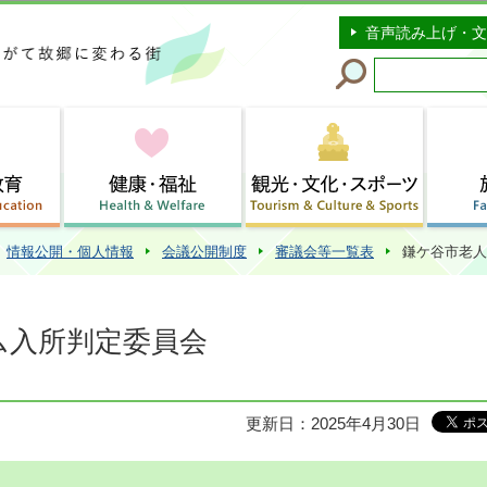
このページの本文へ移動
音声読み上げ・文
情報公開・個人情報
会議公開制度
審議会等一覧表
鎌ケ谷市老人
ム入所判定委員会
更新日：2025年4月30日