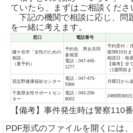
ていたら、まずはご相談くださ
下記の機関で相談に応じ、問
を一緒に考えます。
窓口
電話番号
予約受付：月
予約先 男女共同
鎌ケ谷市「女性のための
後5時15分ま
参画室
相談」
相談日：毎週
電話：047-445-
（要予約）
【備考】全
1277
（1週間前ま
電話：047-475-
習志野健康福祉センター
月曜日から金
5966
千葉県女性サポートセン
電話：043-206-
24時間365
ター
8002
【備考】事件発生時は警察110
PDF形式のファイルを開くには、Adobe